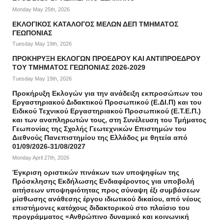
Monday May 25th, 2026
ΕΚΛΟΓΙΚΟΣ ΚΑΤΑΛΟΓΟΣ ΜΕΛΩΝ ΔΕΠ ΤΜΗΜΑΤΟΣ
ΓΕΩΠΟΝΙΑΣ
Tuesday May 19th, 2026
ΠΡΟΚΗΡΥΞΗ ΕΚΛΟΓΩΝ ΠΡΟΕΔΡΟΥ ΚΑΙ ΑΝΤΙΠΡΟΕΔΡΟΥ
ΤΟΥ ΤΜΗΜΑΤΟΣ ΓΕΩΠΟΝΙΑΣ 2026-2029
Tuesday May 19th, 2026
Προκήρυξη Εκλογών για την ανάδειξη εκπροσώπων του
Εργαστηριακού Διδακτικού Προσωπικού (Ε.ΔΙ.Π) και του
Ειδικού Τεχνικού Εργαστηριακού Προσωπικού (Ε.Τ.Ε.Π.)
και των αναπληρωτών τους, στη Συνέλευση του Τμήματος
Γεωπονίας της Σχολής Γεωτεχνικών Επιστημών του
Διεθνούς Πανεπιστημίου της Ελλάδος με θητεία από
01/09/2026-31/08/2027
Monday April 27th, 2026
Έγκριση οριστικών πινάκων των υποψηφίων της
Πρόσκλησης Εκδήλωσης Ενδιαφέροντος για υποβολή
αιτήσεων υποψηφιότητας προς σύναψη έξι συμβάσεων
μίσθωσης ανάθεσης έργου ιδιωτικού δικαίου, από νέους
επιστήμονες κατόχους διδακτορικού στο πλαίσιο του
προγράμματος «Ανθρώπινο δυναμικό και κοινωνική