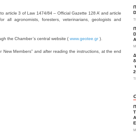
Π
D
to article 3 of Law 1474/84 – Official Gazette 128 A’ and article
r all agronomists, foresters, veterinarians, geologists and
T
Π
D
rough the Chamber’s central website (
www.geotee.gr
).
A
M
er New Members” and after reading the instructions, at the end
Δ
δ
τ
2
T
C
Τ
Α
M