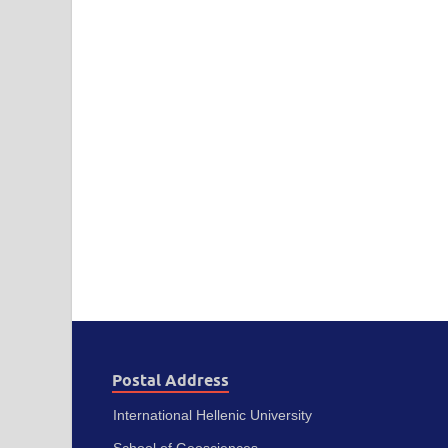
Postal Address
International Hellenic University
School of Geosciences