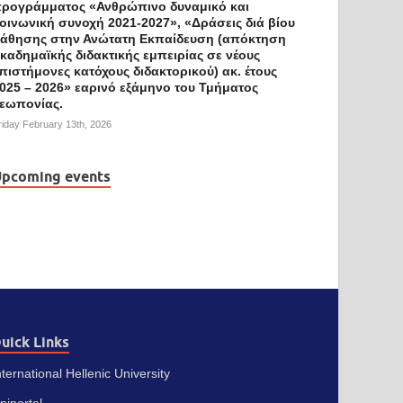
ρογράμματος «Ανθρώπινο δυναμικό και
οινωνική συνοχή 2021-2027», «Δράσεις διά βίου
άθησης στην Ανώτατη Εκπαίδευση (απόκτηση
καδημαϊκής διδακτικής εμπειρίας σε νέους
πιστήμονες κατόχους διδακτορικού) ακ. έτους
025 – 2026» εαρινό εξάμηνο του Τμήματος
εωπονίας.
riday February 13th, 2026
pcoming events
uick Links
nternational Hellenic University
niportal