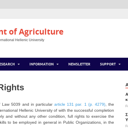
 of Agriculture
rnational Hellenic University
ESEARCH
INFORMATION
NEWSLETTER
SUPPORT
Rights
Α
κ
of Law 5039 and in particular
article 131 par. 1 (p. 4279)
, the
F
ernational Hellenic University of with the successful completion
Σ
ely and without any other condition, full rights to exercise the
Υ
 skills to be employed in general in Public Organizations, in the
F