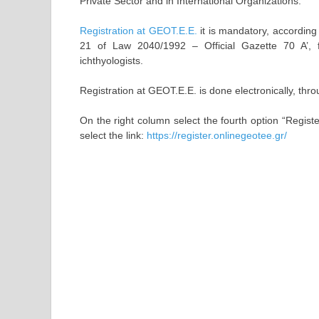
Private Sector and in International Organizations.
Registration at GEOT.E.E.
it is mandatory, according 
21 of Law 2040/1992 – Official Gazette 70 A’, fo
ichthyologists.
Registration at GEOT.E.E. is done electronically, th
On the right column select the fourth option “Regist
select the link:
https://register.onlinegeotee.gr/