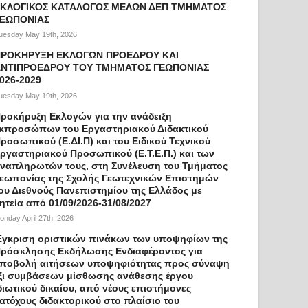
ΚΛΟΓΙΚΟΣ ΚΑΤΑΛΟΓΟΣ ΜΕΛΩΝ ΔΕΠ ΤΜΗΜΑΤΟΣ
ΓΕΩΠΟΝΙΑΣ
uesday May 19th, 2026
ΠΡΟΚΗΡΥΞΗ ΕΚΛΟΓΩΝ ΠΡΟΕΔΡΟΥ ΚΑΙ
ΝΤΙΠΡΟΕΔΡΟΥ ΤΟΥ ΤΜΗΜΑΤΟΣ ΓΕΩΠΟΝΙΑΣ
026-2029
uesday May 19th, 2026
ροκήρυξη Εκλογών για την ανάδειξη
κπροσώπων του Εργαστηριακού Διδακτικού
ροσωπικού (Ε.ΔΙ.Π) και του Ειδικού Τεχνικού
ργαστηριακού Προσωπικού (Ε.Τ.Ε.Π.) και των
ναπληρωτών τους, στη Συνέλευση του Τμήματος
εωπονίας της Σχολής Γεωτεχνικών Επιστημών
ου Διεθνούς Πανεπιστημίου της Ελλάδος με
ητεία από 01/09/2026-31/08/2027
onday April 27th, 2026
γκριση οριστικών πινάκων των υποψηφίων της
ρόσκλησης Εκδήλωσης Ενδιαφέροντος για
ποβολή αιτήσεων υποψηφιότητας προς σύναψη
ξι συμβάσεων μίσθωσης ανάθεσης έργου
διωτικού δικαίου, από νέους επιστήμονες
ατόχους διδακτορικού στο πλαίσιο του