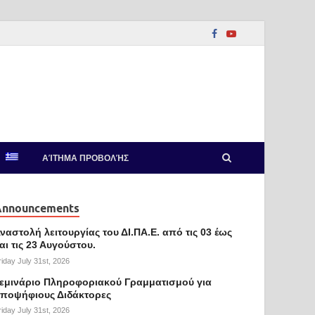
ΑΊΤΗΜΑ ΠΡΟΒΟΛΉΣ
Announcements
ναστολή λειτουργίας του ΔΙ.ΠΑ.Ε. από τις 03 έως
αι τις 23 Αυγούστου.
riday July 31st, 2026
εμινάριο Πληροφοριακού Γραμματισμού για
ποψήφιους Διδάκτορες
riday July 31st, 2026