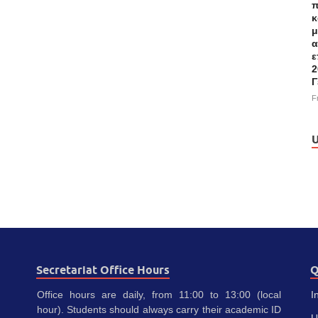
π
κ
μ
α
ε
2
Γ
F
U
Secretariat Office Hours
Q
Office hours are daily, from 11:00 to 13:00 (local
I
hour). Students should always carry their academic ID
U