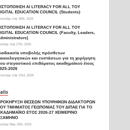
ΙΣΤΟΠΟΙΗΣΗ AI LITERACY FOR ALL ΤΟΥ
IGITAL EDUCATION COUNCIL (Students)
hursday July 30th, 2026
ΙΣΤΟΠΟΙΗΣΗ AI LITERACY FOR ALL ΤΟΥ
IGITAL EDUCATION COUNCIL (Faculty, Leaders,
dministrators)
onday July 27th, 2026
ιαδικασία υποβολής πρόσθετων
ικαιολογητικών και ενστάσεων για τη χορήγηση
ου στεγαστικού επιδόματος ακαδημαϊκού έτους
025-2026
hursday July 23rd, 2026
alls
ΠΡΟΚΗΡΥΞΗ ΘΕΣΕΩΝ ΥΠΟΨΗΦΙΩΝ ΔΙΔΑΚΤΟΡΩΝ
ΟΥ ΤΜΗΜΑΤΟΣ ΓΕΩΠΟΝΙΑΣ ΤΟΥ ΔΙΠΑΕ ΓΙΑ ΤΟ
ΚΑΔΗΜΑΪΚΟ ΕΤΟΣ 2026-27 ΧΕΙΜΕΡΙΝΟ
ΕΞΑΜΗΝΟ
onday May 25th, 2026