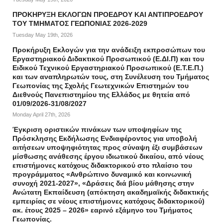
ΠΡΟΚΗΡΥΞΗ ΕΚΛΟΓΩΝ ΠΡΟΕΔΡΟΥ ΚΑΙ ΑΝΤΙΠΡΟΕΔΡΟΥ
ΤΟΥ ΤΜΗΜΑΤΟΣ ΓΕΩΠΟΝΙΑΣ 2026-2029
Tuesday May 19th, 2026
Προκήρυξη Εκλογών για την ανάδειξη εκπροσώπων του
Εργαστηριακού Διδακτικού Προσωπικού (Ε.ΔΙ.Π) και του
Ειδικού Τεχνικού Εργαστηριακού Προσωπικού (Ε.Τ.Ε.Π.)
και των αναπληρωτών τους, στη Συνέλευση του Τμήματος
Γεωπονίας της Σχολής Γεωτεχνικών Επιστημών του
Διεθνούς Πανεπιστημίου της Ελλάδος με θητεία από
01/09/2026-31/08/2027
Monday April 27th, 2026
Έγκριση οριστικών πινάκων των υποψηφίων της
Πρόσκλησης Εκδήλωσης Ενδιαφέροντος για υποβολή
αιτήσεων υποψηφιότητας προς σύναψη έξι συμβάσεων
μίσθωσης ανάθεσης έργου ιδιωτικού δικαίου, από νέους
επιστήμονες κατόχους διδακτορικού στο πλαίσιο του
προγράμματος «Ανθρώπινο δυναμικό και κοινωνική
συνοχή 2021-2027», «Δράσεις διά βίου μάθησης στην
Ανώτατη Εκπαίδευση (απόκτηση ακαδημαϊκής διδακτικής
εμπειρίας σε νέους επιστήμονες κατόχους διδακτορικού)
ακ. έτους 2025 – 2026» εαρινό εξάμηνο του Τμήματος
Γεωπονίας.