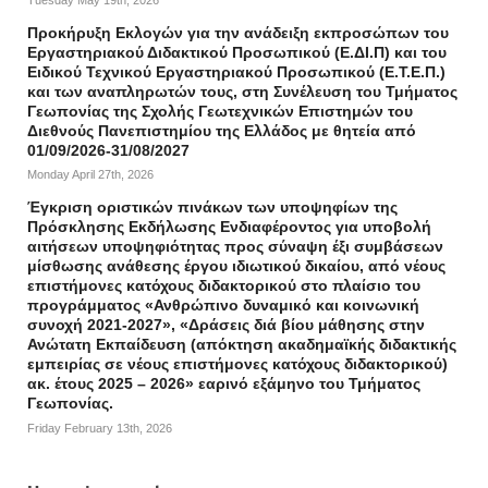
Προκήρυξη Εκλογών για την ανάδειξη εκπροσώπων του
Εργαστηριακού Διδακτικού Προσωπικού (Ε.ΔΙ.Π) και του
Ειδικού Τεχνικού Εργαστηριακού Προσωπικού (Ε.Τ.Ε.Π.)
και των αναπληρωτών τους, στη Συνέλευση του Τμήματος
Γεωπονίας της Σχολής Γεωτεχνικών Επιστημών του
Διεθνούς Πανεπιστημίου της Ελλάδος με θητεία από
01/09/2026-31/08/2027
Monday April 27th, 2026
Έγκριση οριστικών πινάκων των υποψηφίων της
Πρόσκλησης Εκδήλωσης Ενδιαφέροντος για υποβολή
αιτήσεων υποψηφιότητας προς σύναψη έξι συμβάσεων
μίσθωσης ανάθεσης έργου ιδιωτικού δικαίου, από νέους
επιστήμονες κατόχους διδακτορικού στο πλαίσιο του
προγράμματος «Ανθρώπινο δυναμικό και κοινωνική
συνοχή 2021-2027», «Δράσεις διά βίου μάθησης στην
Ανώτατη Εκπαίδευση (απόκτηση ακαδημαϊκής διδακτικής
εμπειρίας σε νέους επιστήμονες κατόχους διδακτορικού)
ακ. έτους 2025 – 2026» εαρινό εξάμηνο του Τμήματος
Γεωπονίας.
Friday February 13th, 2026