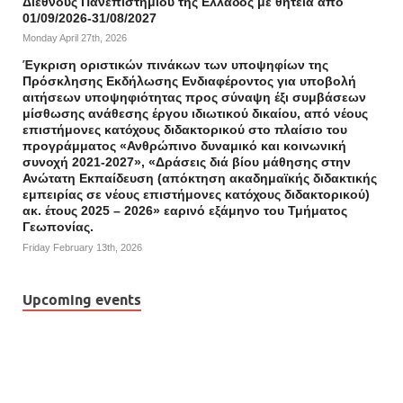
Διεθνούς Πανεπιστημίου της Ελλάδος με θητεία από
01/09/2026-31/08/2027
Monday April 27th, 2026
Έγκριση οριστικών πινάκων των υποψηφίων της
Πρόσκλησης Εκδήλωσης Ενδιαφέροντος για υποβολή
αιτήσεων υποψηφιότητας προς σύναψη έξι συμβάσεων
μίσθωσης ανάθεσης έργου ιδιωτικού δικαίου, από νέους
επιστήμονες κατόχους διδακτορικού στο πλαίσιο του
προγράμματος «Ανθρώπινο δυναμικό και κοινωνική
συνοχή 2021-2027», «Δράσεις διά βίου μάθησης στην
Ανώτατη Εκπαίδευση (απόκτηση ακαδημαϊκής διδακτικής
εμπειρίας σε νέους επιστήμονες κατόχους διδακτορικού)
ακ. έτους 2025 – 2026» εαρινό εξάμηνο του Τμήματος
Γεωπονίας.
Friday February 13th, 2026
Upcoming events