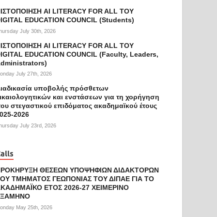
ΙΣΤΟΠΟΙΗΣΗ AI LITERACY FOR ALL ΤΟΥ
IGITAL EDUCATION COUNCIL (Students)
hursday July 30th, 2026
ΙΣΤΟΠΟΙΗΣΗ AI LITERACY FOR ALL ΤΟΥ
IGITAL EDUCATION COUNCIL (Faculty, Leaders,
dministrators)
onday July 27th, 2026
ιαδικασία υποβολής πρόσθετων
ικαιολογητικών και ενστάσεων για τη χορήγηση
ου στεγαστικού επιδόματος ακαδημαϊκού έτους
025-2026
hursday July 23rd, 2026
alls
ΠΡΟΚΗΡΥΞΗ ΘΕΣΕΩΝ ΥΠΟΨΗΦΙΩΝ ΔΙΔΑΚΤΟΡΩΝ
ΟΥ ΤΜΗΜΑΤΟΣ ΓΕΩΠΟΝΙΑΣ ΤΟΥ ΔΙΠΑΕ ΓΙΑ ΤΟ
ΚΑΔΗΜΑΪΚΟ ΕΤΟΣ 2026-27 ΧΕΙΜΕΡΙΝΟ
ΕΞΑΜΗΝΟ
onday May 25th, 2026