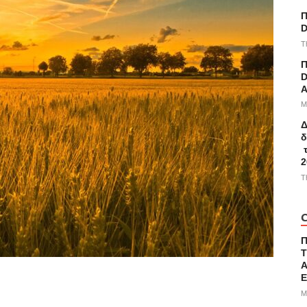
Π
D
T
Π
D
A
M
Δ
δ
τ
2
T
C
Τ
Α
M