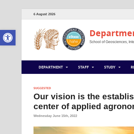
6 August 2026
Open toolbar
Department
School of Geosciences, Inte
DEPARTMENT
STAFF
STUDY
R
SUGGESTED
Our vision is the establ
center of applied agron
Wednesday June 15th, 2022