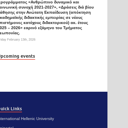
ρογράμματος «Ανθρώπινο δυναμικό και
οινωνική συνοχή 2021-2027», «Δράσεις διά βίου
άθησης στην Ανώτατη Εκπαίδευση (απόκτηση
καδημαϊκής διδακτικής εμπειρίας σε νέους
πιστήμονες κατόχους διδακτορικού) ακ. έτους
025 – 2026» εαρινό εξάμηνο του Τμήματος
εωπονίας.
riday February 13th, 2026
pcoming events
uick Links
nternational Hellenic University
niportal