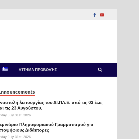
ΑΊΤΗΜΑ ΠΡΟΒΟΛΉΣ
Announcements
ναστολή λειτουργίας του ΔΙ.ΠΑ.Ε. από τις 03 έως
αι τις 23 Αυγούστου.
riday July 31st, 2026
εμινάριο Πληροφοριακού Γραμματισμού για
ποψήφιους Διδάκτορες
riday July 31st, 2026