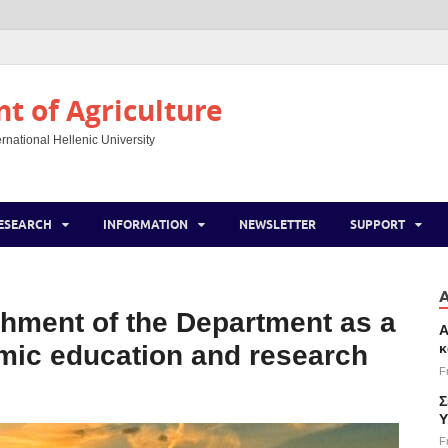
 of Agriculture
rnational Hellenic University
ESEARCH
INFORMATION
NEWSLETTER
SUPPORT
ishment of the Department as a
Α
κ
omic education and research
F
Σ
Υ
F