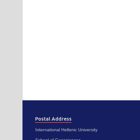
Postal Address
International Hellenic University
School of Geosciences