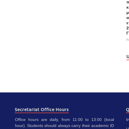
π
κ
μ
α
ε
2
Γ
F
U
Secretariat Office Hours
Q
Office hours are daily, from 11:00 to 13:00 (local
I
hour). Students should always carry their academic ID
U