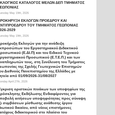
ΚΛΟΓΙΚΟΣ ΚΑΤΑΛΟΓΟΣ ΜΕΛΩΝ ΔΕΠ ΤΜΗΜΑΤΟΣ
ΓΕΩΠΟΝΙΑΣ
uesday May 19th, 2026
ΠΡΟΚΗΡΥΞΗ ΕΚΛΟΓΩΝ ΠΡΟΕΔΡΟΥ ΚΑΙ
ΝΤΙΠΡΟΕΔΡΟΥ ΤΟΥ ΤΜΗΜΑΤΟΣ ΓΕΩΠΟΝΙΑΣ
026-2029
uesday May 19th, 2026
ροκήρυξη Εκλογών για την ανάδειξη
κπροσώπων του Εργαστηριακού Διδακτικού
ροσωπικού (Ε.ΔΙ.Π) και του Ειδικού Τεχνικού
ργαστηριακού Προσωπικού (Ε.Τ.Ε.Π.) και των
ναπληρωτών τους, στη Συνέλευση του Τμήματος
εωπονίας της Σχολής Γεωτεχνικών Επιστημών
ου Διεθνούς Πανεπιστημίου της Ελλάδος με
ητεία από 01/09/2026-31/08/2027
onday April 27th, 2026
γκριση οριστικών πινάκων των υποψηφίων της
ρόσκλησης Εκδήλωσης Ενδιαφέροντος για
ποβολή αιτήσεων υποψηφιότητας προς σύναψη
ξι συμβάσεων μίσθωσης ανάθεσης έργου
διωτικού δικαίου, από νέους επιστήμονες
ατόχους διδακτορικού στο πλαίσιο του