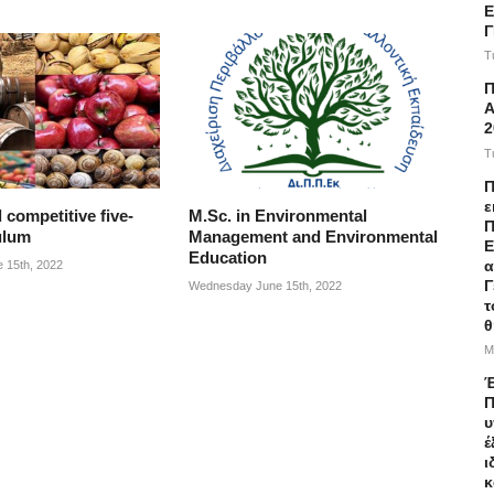
Ε
T
Α
2
T
Π
ε
competitive five-
M.Sc. in Environmental
Π
ulum
Management and Environmental
Ε
Education
α
 15th, 2022
Γ
Wednesday June 15th, 2022
τ
θ
M
Έ
Π
υ
έ
ι
κ