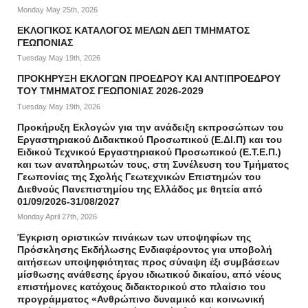
Monday May 25th, 2026
ΕΚΛΟΓΙΚΟΣ ΚΑΤΑΛΟΓΟΣ ΜΕΛΩΝ ΔΕΠ ΤΜΗΜΑΤΟΣ
ΓΕΩΠΟΝΙΑΣ
Tuesday May 19th, 2026
ΠΡΟΚΗΡΥΞΗ ΕΚΛΟΓΩΝ ΠΡΟΕΔΡΟΥ ΚΑΙ ΑΝΤΙΠΡΟΕΔΡΟΥ
ΤΟΥ ΤΜΗΜΑΤΟΣ ΓΕΩΠΟΝΙΑΣ 2026-2029
Tuesday May 19th, 2026
Προκήρυξη Εκλογών για την ανάδειξη εκπροσώπων του
Εργαστηριακού Διδακτικού Προσωπικού (Ε.ΔΙ.Π) και του
Ειδικού Τεχνικού Εργαστηριακού Προσωπικού (Ε.Τ.Ε.Π.)
και των αναπληρωτών τους, στη Συνέλευση του Τμήματος
Γεωπονίας της Σχολής Γεωτεχνικών Επιστημών του
Διεθνούς Πανεπιστημίου της Ελλάδος με θητεία από
01/09/2026-31/08/2027
Monday April 27th, 2026
Έγκριση οριστικών πινάκων των υποψηφίων της
Πρόσκλησης Εκδήλωσης Ενδιαφέροντος για υποβολή
αιτήσεων υποψηφιότητας προς σύναψη έξι συμβάσεων
μίσθωσης ανάθεσης έργου ιδιωτικού δικαίου, από νέους
επιστήμονες κατόχους διδακτορικού στο πλαίσιο του
προγράμματος «Ανθρώπινο δυναμικό και κοινωνική