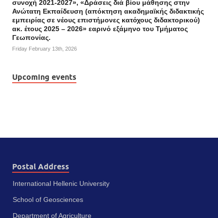
συνοχή 2021-2027», «Δράσεις διά βίου μάθησης στην
Ανώτατη Εκπαίδευση (απόκτηση ακαδημαϊκής διδακτικής
εμπειρίας σε νέους επιστήμονες κατόχους διδακτορικού)
ακ. έτους 2025 – 2026» εαρινό εξάμηνο του Τμήματος
Γεωπονίας.
Friday February 13th, 2026
Upcoming events
Postal Address
International Hellenic University
School of Geosciences
Department of Agriculture