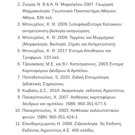
Ζιώγας Ν. Β & Α. Ν. Μαρκόγλου 2007. Γεωργική
Φαρμακολογία. Γεωπονικό Πανεπιστήμιο Αθηνών.
Αθήνα, 836 σελ.
Μπουχέλος, Κ. Θ. 2009.ΞυλοφάγαΕντομα Κατοικιών:
αντιμετώπιση-βιολογία-αναγνώριση.
Μπουχέλος, Κ. Θ. 2009. Τερμίτες και Μυρμήγκια:
(Μορφολογία, Βιολογία, Ζημιές και Αντιμετώπιση).
Μπουχέλος, Κ. Θ. 2017.Έντομα Αποθηκών και
Τροφίμων, 133 σελ.
Τζανακάκης Μ.Ε. και Β.Ι. Κατσόγιαννος, 2003.Εντομα
Καρποφόρων Δένδρων & Αμπέλου.
Παπαδοπούλου, S. 2020. Ειδική Εντομολογία.
Διδακτικές Σημειώσεις.
Κωβαίος Δ.Σ., 2010. Ακαρολογία. εκδόσεις Αγροτύπος.
Παναγόπουλος, Χ. 2007. Ασθένειες καρποφόρων
δένδρων και αμπέλου. ISBN: 960-351-677-5.
Παναγόπουλος, Χ. 2003. Ασθένειες καλλωπιστικών
φυτών. ISBN: 960-351-424-1
Ελευθεροχωρινός Η. 2008. Ζιζανιολογία. 3η Έκδοση,
Εκδόσεις Αγροτύπος Α.Ε. 408 σελίδες