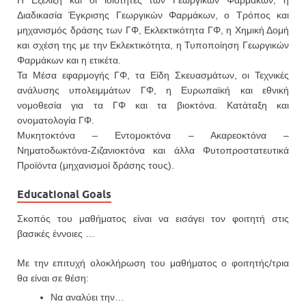
Η Εξέλιξη και οι ιδιότητες των Γεωργικών Φαρμάκων, η
Διαδικασία Έγκρισης Γεωργικών Φαρμάκων, ο Τρόπος και
μηχανισμός δράσης των ΓΦ, Εκλεκτικότητα ΓΦ, η Χημική Δομή
και σχέση της με την Εκλεκτικότητα, η Τυποποίηση Γεωργικών
Φαρμάκων και η ετικέτα.
Τα Μέσα εφαρμογής ΓΦ, τα Είδη Σκευασμάτων, οι Τεχνικές
ανάλυσης υπολειμμάτων ΓΦ, η Ευρωπαϊκή και εθνική
νομοθεσία για τα ΓΦ και τα βιοκτόνα. Κατάταξη και
ονοματολογία ΓΦ.
Μυκητοκτόνα – Εντομοκτόνα – Ακαρεοκτόνα –
Νηματοδωκτόνα-Ζιζανιοκτόνα και άλλα Φυτοπροστατευτικά
Προϊόντα (μηχανισμοί δράσης τους).
Educational Goals
Σκοπός του μαθήματος είναι να εισάγει τον φοιτητή στις
βασικές έννοιες …
Με την επιτυχή ολοκλήρωση του μαθήματος ο φοιτητής/τρια
θα είναι σε θέση:
Να αναλύει την…