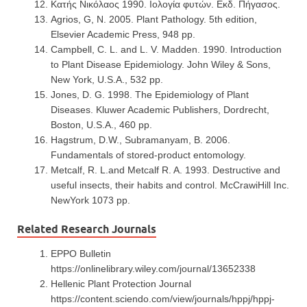
Κατής Νικόλαος 1990. Ιολογία φυτών. Εκδ. Πήγασος.
Agrios, G, Ν. 2005. Plant Pathology. 5th edition,
Elsevier Academic Press, 948 pp.
Campbell, C. L. and L. V. Madden. 1990. Introduction
to Plant Disease Epidemiology. John Wiley & Sons,
New York, U.S.A., 532 pp.
Jones, D. G. 1998. The Epidemiology of Plant
Diseases. Kluwer Academic Publishers, Dordrecht,
Boston, U.S.A., 460 pp.
Hagstrum, D.W., Subramanyam, B. 2006.
Fundamentals of stored-product entomology.
Metcalf, R. L.and Metcalf R. A. 1993. Destructive and
useful insects, their habits and control. McCrawiHill Inc.
NewYork 1073 pp.
Related Research Journals
EPPO Bulletin
https://onlinelibrary.wiley.com/journal/13652338
Hellenic Plant Protection Journal
https://content.sciendo.com/view/journals/hppj/hppj-