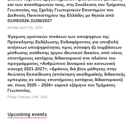
και των αναπληρωτών τους, στη Συνέλευση του Τμήματος
Γεωπονίας της Σχολής Γεωτεχνικών Επιστημών του
Διεθνούς Πανεπιστημίου της Ελλάδος με θητεία από
01/09/2026-31/08/2027
Monday April 27th, 2026
Έγκριση οριστικών πινάκων των υποψηφίων της
Πρόσκλησης Εκδήλωσης Ενδιαφέροντος για υποβολή
αιτήσεων υποψηφιότητας προς σύναψη έξι συμβάσεων
μίσθωσης ανάθεσης έργου ιδιωτικού δικαίου, από νέους
επιστήμονες κατόχους διδακτορικού στο πλαίσιο του
προγράμματος «Ανθρώπινο δυναμικό και κοινωνική
συνοχή 2021-2027», «Δράσεις διά βίου μάθησης στην
Ανώτατη Εκπαίδευση (απόκτηση ακαδημαϊκής διδακτικής
εμπειρίας σε νέους επιστήμονες κατόχους διδακτορικού)
ακ. έτους 2025 – 2026» εαρινό εξάμηνο του Τμήματος
Γεωπονίας.
Friday February 13th, 2026
Upcoming events