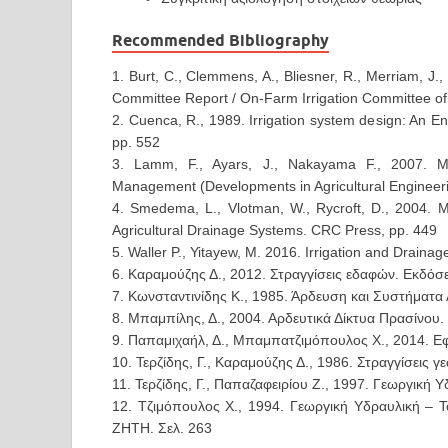
Recommended Bibliography
1. Burt, C., Clemmens, A., Bliesner, R., Merriam, J., 
Committee Report / On-Farm Irrigation Committee o
2. Cuenca, R., 1989. Irrigation system design: An E
pp. 552
3. Lamm, F., Ayars, J., Nakayama F., 2007. Mic
Management (Developments in Agricultural Engineerin
4. Smedema, L., Vlotman, W., Rycroft, D., 2004.
Agricultural Drainage Systems. CRC Press, pp. 449
5. Waller P., Yitayew, M. 2016. Irrigation and Draina
6. Καραμούζης Δ., 2012. Στραγγίσεις εδαφών. Εκδόσ
7. Κωνσταντινίδης Κ., 1985. Άρδευση και Συστήματ
8. Μπαμπίλης, Δ., 2004. Αρδευτικά Δίκτυα Πρασίνου.
9. Παπαμιχαήλ, Δ., Μπαμπατζιμόπουλος Χ., 2014. Ε
10. Τερζίδης, Γ., Καραμούζης Δ., 1986. Στραγγίσεις
11. Τερζίδης, Γ., Παπαζαφειρίου Ζ., 1997. Γεωργική 
12. Τζιμόπουλος Χ., 1994. Γεωργική Υδραυλική – Τό
ΖΗΤΗ. Σελ. 263