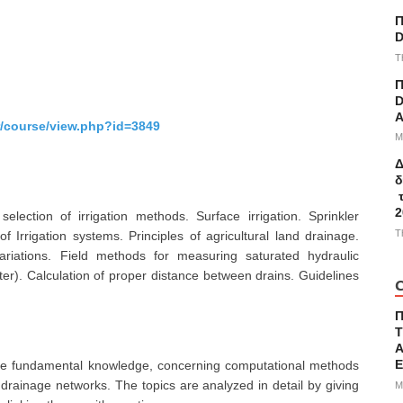
Π
D
T
Π
)
D
A
gr/course/view.php?id=3849
M
Δ
δ
τ
2
 selection of irrigation methods. Surface irrigation. Sprinkler
T
 of Irrigation systems. Principles of agricultural land drainage.
iations. Field methods for measuring saturated hydraulic
r). Calculation of proper distance between drains. Guidelines
C
Τ
Α
 the fundamental knowledge, concerning computational methods
 drainage networks. The topics are analyzed in detail by giving
M