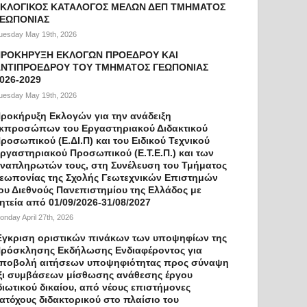
ΚΛΟΓΙΚΟΣ ΚΑΤΑΛΟΓΟΣ ΜΕΛΩΝ ΔΕΠ ΤΜΗΜΑΤΟΣ
ΓΕΩΠΟΝΙΑΣ
uesday May 19th, 2026
ΠΡΟΚΗΡΥΞΗ ΕΚΛΟΓΩΝ ΠΡΟΕΔΡΟΥ ΚΑΙ
ΝΤΙΠΡΟΕΔΡΟΥ ΤΟΥ ΤΜΗΜΑΤΟΣ ΓΕΩΠΟΝΙΑΣ
026-2029
uesday May 19th, 2026
ροκήρυξη Εκλογών για την ανάδειξη
κπροσώπων του Εργαστηριακού Διδακτικού
ροσωπικού (Ε.ΔΙ.Π) και του Ειδικού Τεχνικού
ργαστηριακού Προσωπικού (Ε.Τ.Ε.Π.) και των
ναπληρωτών τους, στη Συνέλευση του Τμήματος
εωπονίας της Σχολής Γεωτεχνικών Επιστημών
ου Διεθνούς Πανεπιστημίου της Ελλάδος με
ητεία από 01/09/2026-31/08/2027
onday April 27th, 2026
γκριση οριστικών πινάκων των υποψηφίων της
ρόσκλησης Εκδήλωσης Ενδιαφέροντος για
ποβολή αιτήσεων υποψηφιότητας προς σύναψη
ξι συμβάσεων μίσθωσης ανάθεσης έργου
διωτικού δικαίου, από νέους επιστήμονες
ατόχους διδακτορικού στο πλαίσιο του