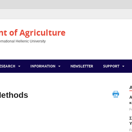
 of Agriculture
rnational Hellenic University
ESEARCH
INFORMATION
NEWSLETTER
SUPPORT
Methods
Α
κ
F
Σ
Υ
F