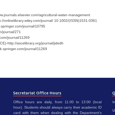
www.journals.elsevier.com/agricultural-water-management
tp://onlinelibrary.wiley.com/journal/ 10.1002/(ISSN)1531-0361
nk.springer.com/journal/10795
om/journal/271
r.com/journal/11269
E)-http://ascelibrary.org/journal/jidedh
k.springer.com/journal/11269
Secretariat Office Hours
Q
Office hours are daily, from 11:00 to 13:00 (local
I
hour). Students should always carry their academic ID
U
card with them when dealing with the Department’s