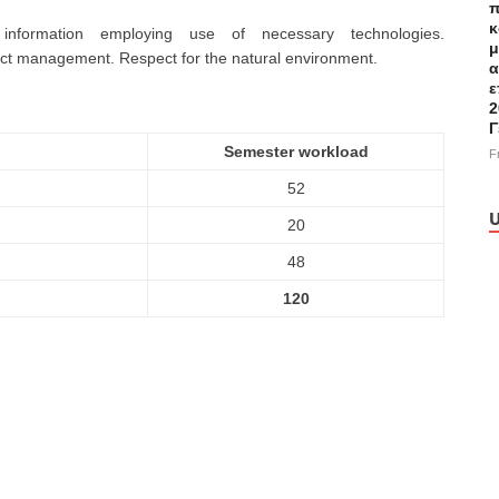
π
κ
information employing use of necessary technologies.
μ
ct management. Respect for the natural environment.
α
ε
2
Γ
Semester workload
F
52
U
20
48
120