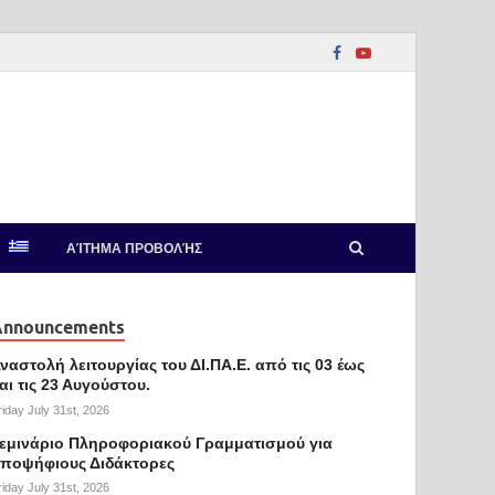
ΑΊΤΗΜΑ ΠΡΟΒΟΛΉΣ
Announcements
ναστολή λειτουργίας του ΔΙ.ΠΑ.Ε. από τις 03 έως
αι τις 23 Αυγούστου.
riday July 31st, 2026
εμινάριο Πληροφοριακού Γραμματισμού για
ποψήφιους Διδάκτορες
riday July 31st, 2026