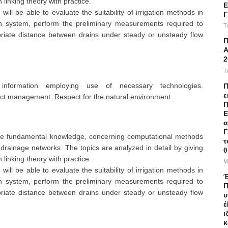
linking theory with practice.
Ε
ill be able to evaluate the suitability of irrigation methods in
ion system, perform the preliminary measurements required to
T
riate distance between drains under steady or unsteady flow
Α
2
T
information employing use of necessary technologies.
Π
ε
ct management. Respect for the natural environment.
Π
Ε
α
Γ
 the fundamental knowledge, concerning computational methods
τ
 drainage networks. The topics are analyzed in detail by giving
θ
linking theory with practice.
M
ill be able to evaluate the suitability of irrigation methods in
Έ
ion system, perform the preliminary measurements required to
Π
riate distance between drains under steady or unsteady flow
υ
έ
ι
κ