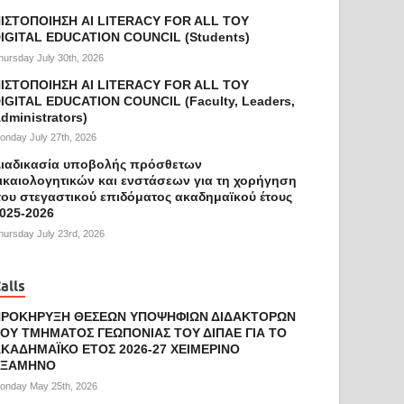
ΙΣΤΟΠΟΙΗΣΗ AI LITERACY FOR ALL ΤΟΥ
IGITAL EDUCATION COUNCIL (Students)
hursday July 30th, 2026
ΙΣΤΟΠΟΙΗΣΗ AI LITERACY FOR ALL ΤΟΥ
IGITAL EDUCATION COUNCIL (Faculty, Leaders,
dministrators)
onday July 27th, 2026
ιαδικασία υποβολής πρόσθετων
ικαιολογητικών και ενστάσεων για τη χορήγηση
ου στεγαστικού επιδόματος ακαδημαϊκού έτους
025-2026
hursday July 23rd, 2026
alls
ΠΡΟΚΗΡΥΞΗ ΘΕΣΕΩΝ ΥΠΟΨΗΦΙΩΝ ΔΙΔΑΚΤΟΡΩΝ
ΟΥ ΤΜΗΜΑΤΟΣ ΓΕΩΠΟΝΙΑΣ ΤΟΥ ΔΙΠΑΕ ΓΙΑ ΤΟ
ΚΑΔΗΜΑΪΚΟ ΕΤΟΣ 2026-27 ΧΕΙΜΕΡΙΝΟ
ΕΞΑΜΗΝΟ
onday May 25th, 2026