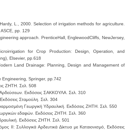
Hardy, L., 2000. Selection of irrigation methods for agriculture.
f ASCE, pp. 129
ngineering approach. PrenticeHall, EnglewoodCliffs, NewJersey,
roirrigation for Crop Production: Design, Operation, and
g), Elsevier, pp.618
 Modern Land Drainage: Planning, Design and Management of
ge Engineering, Springer, pp.742
εις ΖΗΤΗ. Σελ. 508
α Αρδεύσεων. Εκδόσεις ΣΑΚΚΟΥΛΑ. Σελ. 310
 Εκδόσεις Σταμούλη. Σελ. 304
φαρμοσμένη Γεωργική Υδραυλική. Εκδόσεις ΖΗΤΗ. Σελ. 550
 γεωργικών εδαφών. Εκδόσεις ΖΗΤΗ. Σελ. 360
Υδραυλική. Εκδόσεις ΖΗΤΗ. Σελ. 501
μος ΙΙ: Συλλογικά Αρδευτικά Δίκτυα με Καταιονισμό, Εκδόσεις