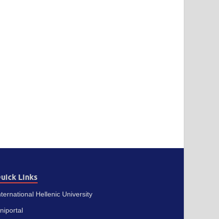
uick Links
nternational Hellenic University
niportal