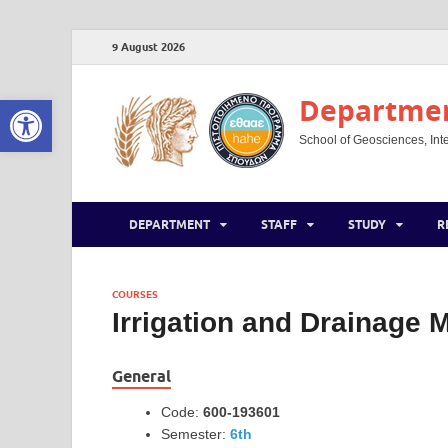
9 August 2026
Open toolbar
Department
School of Geosciences, Inte
DEPARTMENT
STAFF
STUDY
R
COURSES
Irrigation and Drainage 
General
Code:
600-193601
Semester:
6th