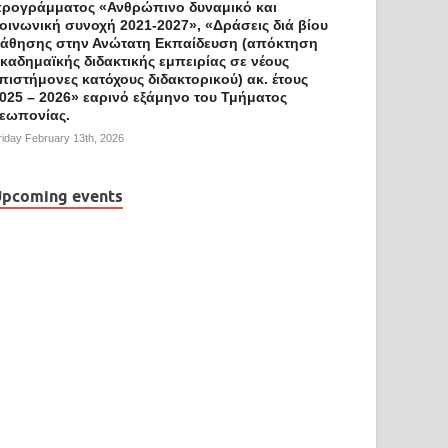
ρογράμματος «Ανθρώπινο δυναμικό και
οινωνική συνοχή 2021-2027», «Δράσεις διά βίου
άθησης στην Ανώτατη Εκπαίδευση (απόκτηση
καδημαϊκής διδακτικής εμπειρίας σε νέους
πιστήμονες κατόχους διδακτορικού) ακ. έτους
025 – 2026» εαρινό εξάμηνο του Τμήματος
εωπονίας.
riday February 13th, 2026
pcoming events