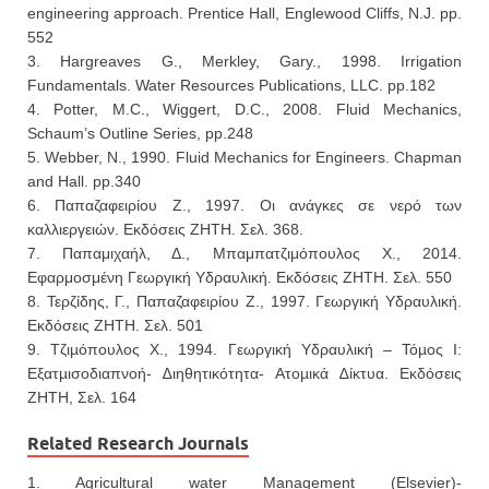
engineering approach. Prentice Hall, Englewood Cliffs, N.J. pp.
552
3. Hargreaves G., Merkley, Gary., 1998. Irrigation
Fundamentals. Water Resources Publications, LLC. pp.182
4. Potter, M.C., Wiggert, D.C., 2008. Fluid Mechanics,
Schaum’s Outline Series, pp.248
5. Webber, N., 1990. Fluid Mechanics for Engineers. Chapman
and Hall. pp.340
6. Παπαζαφειρίου Ζ., 1997. Οι ανάγκες σε νερό των
καλλιεργειών. Εκδόσεις ΖΗΤΗ. Σελ. 368.
7. Παπαμιχαήλ, Δ., Μπαμπατζιμόπουλος Χ., 2014.
Εφαρμοσμένη Γεωργική Υδραυλική. Εκδόσεις ΖΗΤΗ. Σελ. 550
8. Τερζίδης, Γ., Παπαζαφειρίου Ζ., 1997. Γεωργική Υδραυλική.
Εκδόσεις ΖΗΤΗ. Σελ. 501
9. Τζιµόπουλος Χ., 1994. Γεωργική Υδραυλική – Τόµος Ι:
Εξατµισοδιαπνοή- ∆ιηθητικότητα- Ατοµικά ∆ίκτυα. Εκδόσεις
ΖΗΤΗ, Σελ. 164
Related Research Journals
1. Agricultural water Management (Elsevier)-