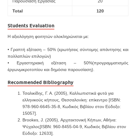
Παρουσίαση Εργασίας
20
Total
120
Students Evaluation
Η αξιολόγηση φοιτητών ολοκληρώνεται με:
• Γραπτή εξέταση – 50% (ερωτήσεις σύντομης απάντησης και
πολλαπλών επιλογών)
• Εργαστηριακή εξέταση – 50%(προγραμματισμός
έργωνμικροτοπίου και δημόσια παρουσίαση).
Recommended Bibliography
Τσαλικίδης, Γ. Α. (2005), Καλλωπιστικά φυτά για
ελληνικούς κήπους, Θεσσαλονίκη: επίκεντρο [ISBN:
978-960-6645-35-8, Κωδικός Βιβλίου στον Εύδοξο:
15057].
Brookes, J. (2005), Αρχιτεκτονική Κήπων, Αθήνα:
Ψύχαλος[ISBN: 960-8455-04-9, Κωδικός Βιβλίου στον
Εύδοξο: 12633].