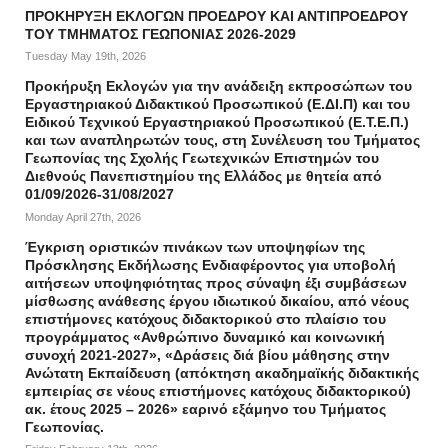
ΠΡΟΚΗΡΥΞΗ ΕΚΛΟΓΩΝ ΠΡΟΕΔΡΟΥ ΚΑΙ ΑΝΤΙΠΡΟΕΔΡΟΥ
ΤΟΥ ΤΜΗΜΑΤΟΣ ΓΕΩΠΟΝΙΑΣ 2026-2029
Tuesday May 19th, 2026
Προκήρυξη Εκλογών για την ανάδειξη εκπροσώπων του
Εργαστηριακού Διδακτικού Προσωπικού (Ε.ΔΙ.Π) και του
Ειδικού Τεχνικού Εργαστηριακού Προσωπικού (Ε.Τ.Ε.Π.)
και των αναπληρωτών τους, στη Συνέλευση του Τμήματος
Γεωπονίας της Σχολής Γεωτεχνικών Επιστημών του
Διεθνούς Πανεπιστημίου της Ελλάδος με θητεία από
01/09/2026-31/08/2027
Monday April 27th, 2026
Έγκριση οριστικών πινάκων των υποψηφίων της
Πρόσκλησης Εκδήλωσης Ενδιαφέροντος για υποβολή
αιτήσεων υποψηφιότητας προς σύναψη έξι συμβάσεων
μίσθωσης ανάθεσης έργου ιδιωτικού δικαίου, από νέους
επιστήμονες κατόχους διδακτορικού στο πλαίσιο του
προγράμματος «Ανθρώπινο δυναμικό και κοινωνική
συνοχή 2021-2027», «Δράσεις διά βίου μάθησης στην
Ανώτατη Εκπαίδευση (απόκτηση ακαδημαϊκής διδακτικής
εμπειρίας σε νέους επιστήμονες κατόχους διδακτορικού)
ακ. έτους 2025 – 2026» εαρινό εξάμηνο του Τμήματος
Γεωπονίας.