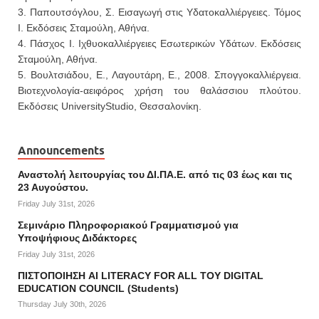
3. Παπουτσόγλου, Σ. Εισαγωγή στις Υδατοκαλλιέργειες. Τόμος
Ι. Εκδόσεις Σταμούλη, Αθήνα.
4. Πάσχος Ι. Ιχθυοκαλλιέργειες Εσωτερικών Υδάτων. Εκδόσεις
Σταμούλη, Αθήνα.
5. Βουλτσιάδου, Ε., Λαγουτάρη, Ε., 2008. Σπογγοκαλλιέργεια.
Βιοτεχνολογία-αειφόρος χρήση του θαλάσσιου πλούτου.
Εκδόσεις UniversityStudio, Θεσσαλονίκη.
Announcements
Αναστολή λειτουργίας του ΔΙ.ΠΑ.Ε. από τις 03 έως και τις
23 Αυγούστου.
Friday July 31st, 2026
Σεμινάριο Πληροφοριακού Γραμματισμού για
Υποψήφιους Διδάκτορες
Friday July 31st, 2026
ΠΙΣΤΟΠΟΙΗΣΗ AI LITERACY FOR ALL ΤΟΥ DIGITAL
EDUCATION COUNCIL (Students)
Thursday July 30th, 2026