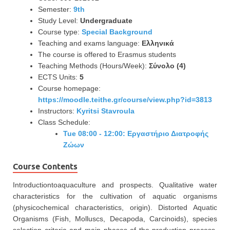
Semester:
9th
Study Level:
Undergraduate
Course type:
Special Background
Teaching and exams language:
Ελληνικά
The course is offered to Erasmus students
Teaching Methods (Hours/Week):
Σύνολο (4)
ECTS Units:
5
Course homepage:
https://moodle.teithe.gr/course/view.php?id=3813
Instructors:
Kyritsi Stavroula
Class Schedule:
Tue 08:00 - 12:00: Εργαστήριο Διατροφής
Ζώων
Course Contents
Introductiontoaquaculture and prospects. Qualitative water
characteristics for the cultivation of aquatic organisms
(physicochemical characteristics, origin). Distorted Aquatic
Organisms (Fish, Molluscs, Decapoda, Carcinoids), species