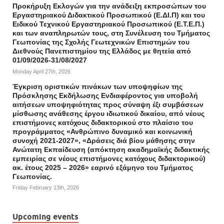
Προκήρυξη Εκλογών για την ανάδειξη εκπροσώπων του
Εργαστηριακού Διδακτικού Προσωπικού (Ε.ΔΙ.Π) και του
Ειδικού Τεχνικού Εργαστηριακού Προσωπικού (Ε.Τ.Ε.Π.)
και των αναπληρωτών τους, στη Συνέλευση του Τμήματος
Γεωπονίας της Σχολής Γεωτεχνικών Επιστημών του
Διεθνούς Πανεπιστημίου της Ελλάδος με θητεία από
01/09/2026-31/08/2027
Monday April 27th, 2026
Έγκριση οριστικών πινάκων των υποψηφίων της
Πρόσκλησης Εκδήλωσης Ενδιαφέροντος για υποβολή
αιτήσεων υποψηφιότητας προς σύναψη έξι συμβάσεων
μίσθωσης ανάθεσης έργου ιδιωτικού δικαίου, από νέους
επιστήμονες κατόχους διδακτορικού στο πλαίσιο του
προγράμματος «Ανθρώπινο δυναμικό και κοινωνική
συνοχή 2021-2027», «Δράσεις διά βίου μάθησης στην
Ανώτατη Εκπαίδευση (απόκτηση ακαδημαϊκής διδακτικής
εμπειρίας σε νέους επιστήμονες κατόχους διδακτορικού)
ακ. έτους 2025 – 2026» εαρινό εξάμηνο του Τμήματος
Γεωπονίας.
Friday February 13th, 2026
Upcoming events