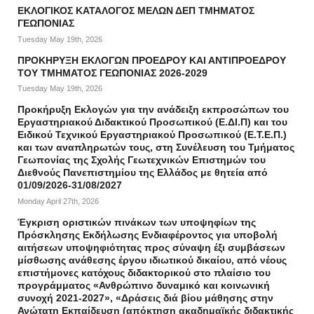
ΕΚΛΟΓΙΚΟΣ ΚΑΤΑΛΟΓΟΣ ΜΕΛΩΝ ΔΕΠ ΤΜΗΜΑΤΟΣ
ΓΕΩΠΟΝΙΑΣ
Tuesday May 19th, 2026
ΠΡΟΚΗΡΥΞΗ ΕΚΛΟΓΩΝ ΠΡΟΕΔΡΟΥ ΚΑΙ ΑΝΤΙΠΡΟΕΔΡΟΥ
ΤΟΥ ΤΜΗΜΑΤΟΣ ΓΕΩΠΟΝΙΑΣ 2026-2029
Tuesday May 19th, 2026
Προκήρυξη Εκλογών για την ανάδειξη εκπροσώπων του
Εργαστηριακού Διδακτικού Προσωπικού (Ε.ΔΙ.Π) και του
Ειδικού Τεχνικού Εργαστηριακού Προσωπικού (Ε.Τ.Ε.Π.)
και των αναπληρωτών τους, στη Συνέλευση του Τμήματος
Γεωπονίας της Σχολής Γεωτεχνικών Επιστημών του
Διεθνούς Πανεπιστημίου της Ελλάδος με θητεία από
01/09/2026-31/08/2027
Monday April 27th, 2026
Έγκριση οριστικών πινάκων των υποψηφίων της
Πρόσκλησης Εκδήλωσης Ενδιαφέροντος για υποβολή
αιτήσεων υποψηφιότητας προς σύναψη έξι συμβάσεων
μίσθωσης ανάθεσης έργου ιδιωτικού δικαίου, από νέους
επιστήμονες κατόχους διδακτορικού στο πλαίσιο του
προγράμματος «Ανθρώπινο δυναμικό και κοινωνική
συνοχή 2021-2027», «Δράσεις διά βίου μάθησης στην
Ανώτατη Εκπαίδευση (απόκτηση ακαδημαϊκής διδακτικής