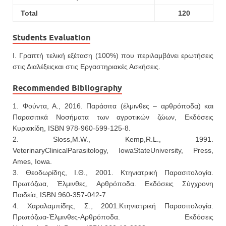
Total
120
Students Evaluation
Ι. Γραπτή τελική εξέταση (100%) που περιλαμβάνει ερωτήσεις
στις Διαλέξειςκαι στις Εργαστηριακές Ασκήσεις.
Recommended Bibliography
1. Φούντα, Α., 2016. Παράσιτα (έλμινθες – αρθρόποδα) και
Παρασιτικά Νοσήματα των αγροτικών ζώων, Εκδόσεις
Κυριακίδη, ISBN 978-960-599-125-8.
2. Sloss,M.W., Kemp,R.L., 1991.
VeterinaryClinicalParasitology, IowaStateUniversity, Press,
Ames, Iowa.
3. Θεοδωρίδης, Ι.Θ., 2001. Κτηνιατρική Παρασιτολογία.
Πρωτόζωα, Έλμινθες, Αρθρόποδα. Εκδόσεις Σύγχρονη
Παιδεία, ISBN 960-357-042-7.
4. Χαραλαμπίδης, Σ., 2001.Κτηνιατρική Παρασιτολογία.
Πρωτόζωα-Έλμινθες-Αρθρόποδα. Εκδόσεις