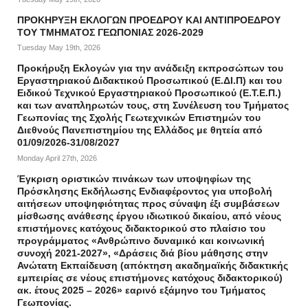
ΠΡΟΚΗΡΥΞΗ ΕΚΛΟΓΩΝ ΠΡΟΕΔΡΟΥ ΚΑΙ ΑΝΤΙΠΡΟΕΔΡΟΥ
ΤΟΥ ΤΜΗΜΑΤΟΣ ΓΕΩΠΟΝΙΑΣ 2026-2029
Tuesday May 19th, 2026
Προκήρυξη Εκλογών για την ανάδειξη εκπροσώπων του
Εργαστηριακού Διδακτικού Προσωπικού (Ε.ΔΙ.Π) και του
Ειδικού Τεχνικού Εργαστηριακού Προσωπικού (Ε.Τ.Ε.Π.)
και των αναπληρωτών τους, στη Συνέλευση του Τμήματος
Γεωπονίας της Σχολής Γεωτεχνικών Επιστημών του
Διεθνούς Πανεπιστημίου της Ελλάδος με θητεία από
01/09/2026-31/08/2027
Monday April 27th, 2026
Έγκριση οριστικών πινάκων των υποψηφίων της
Πρόσκλησης Εκδήλωσης Ενδιαφέροντος για υποβολή
αιτήσεων υποψηφιότητας προς σύναψη έξι συμβάσεων
μίσθωσης ανάθεσης έργου ιδιωτικού δικαίου, από νέους
επιστήμονες κατόχους διδακτορικού στο πλαίσιο του
προγράμματος «Ανθρώπινο δυναμικό και κοινωνική
συνοχή 2021-2027», «Δράσεις διά βίου μάθησης στην
Ανώτατη Εκπαίδευση (απόκτηση ακαδημαϊκής διδακτικής
εμπειρίας σε νέους επιστήμονες κατόχους διδακτορικού)
ακ. έτους 2025 – 2026» εαρινό εξάμηνο του Τμήματος
Γεωπονίας.