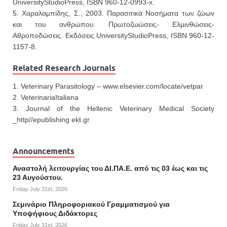
UniversityStudioPress, ISBN 960-12-0993-x.
5. Χαραλαμπίδης, Σ., 2003. Παρασιτικά Νοσήματα των ζώων
και του ανθρώπου. Πρωτοζωώσεις- Ελμινθώσεις-
Αθροπoδώσεις. Εκδόσεις UniversityStudioPress, ISBN 960-12-
1157-8.
Related Research Journals
1. Veterinary Parasitology – www.elsevier.com/locate/vetpar
2. VeterinariaItaliana
3. Journal of the Hellenic Veterinary Medical Society
_http//epublishing ekt.gr
Announcements
Αναστολή λειτουργίας του ΔΙ.ΠΑ.Ε. από τις 03 έως και τις
23 Αυγούστου.
Friday July 31st, 2026
Σεμινάριο Πληροφοριακού Γραμματισμού για
Υποψήφιους Διδάκτορες
Friday July 31st, 2026