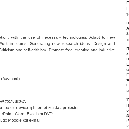
Ε
T
Α
2
ation, with the use of necessary technologies. Adapt to new
T
 Work in teams. Generating new research ideas. Design and
Π
ticism and self-criticism. Promote free, creative and inductive
ε
Π
Ε
α
Γ
δυνητικά).
τ
θ
M
Έ
κών πολυμέσων.
Π
mputer, σύνδεση Internet και dataprojector.
υ
rPoint, Word, Excel και DVDs.
έ
μας Moodle και e-mail.
ι
κ