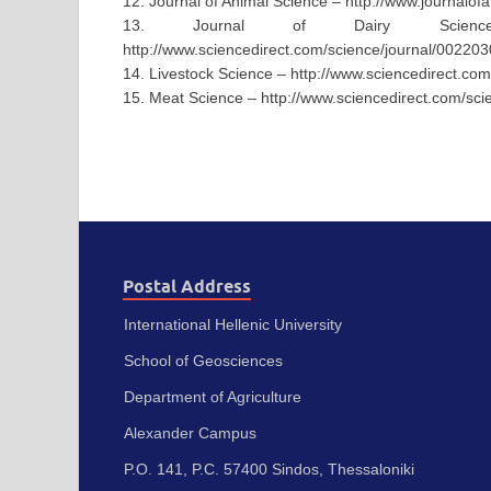
12. Journal of Animal Science – http://www.journalofa
13. Journal of Dairy Science – h
http://www.sciencedirect.com/science/journal/002203
14. Livestock Science – http://www.sciencedirect.co
15. Meat Science – http://www.sciencedirect.com/sci
Postal Address
International Hellenic University
School of Geosciences
Department of Agriculture
Alexander Campus
P.O. 141, P.C. 57400 Sindos, Thessaloniki