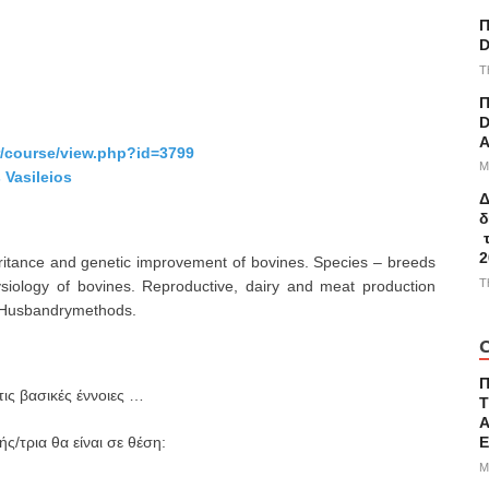
Π
D
T
Π
)
D
A
gr/course/view.php?id=3799
M
 Vasileios
Δ
δ
τ
2
ritance and genetic improvement of bovines. Species – breeds
T
siology of bovines. Reproductive, dairy and meat production
. Husbandrymethods.
C
τις βασικές έννοιες …
Τ
Α
/τρια θα είναι σε θέση:
M