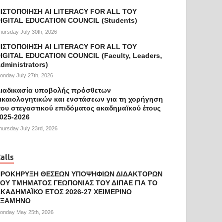
ΙΣΤΟΠΟΙΗΣΗ AI LITERACY FOR ALL ΤΟΥ
IGITAL EDUCATION COUNCIL (Students)
hursday July 30th, 2026
ΙΣΤΟΠΟΙΗΣΗ AI LITERACY FOR ALL ΤΟΥ
IGITAL EDUCATION COUNCIL (Faculty, Leaders,
dministrators)
onday July 27th, 2026
ιαδικασία υποβολής πρόσθετων
ικαιολογητικών και ενστάσεων για τη χορήγηση
ου στεγαστικού επιδόματος ακαδημαϊκού έτους
025-2026
hursday July 23rd, 2026
alls
ΠΡΟΚΗΡΥΞΗ ΘΕΣΕΩΝ ΥΠΟΨΗΦΙΩΝ ΔΙΔΑΚΤΟΡΩΝ
ΟΥ ΤΜΗΜΑΤΟΣ ΓΕΩΠΟΝΙΑΣ ΤΟΥ ΔΙΠΑΕ ΓΙΑ ΤΟ
ΚΑΔΗΜΑΪΚΟ ΕΤΟΣ 2026-27 ΧΕΙΜΕΡΙΝΟ
ΕΞΑΜΗΝΟ
onday May 25th, 2026