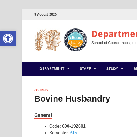
8 August 2026
Open toolbar
Department
School of Geosciences, Inte
DEPARTMENT
STAFF
STUDY
R
COURSES
Bovine Husbandry
General
Code:
600-192601
Semester:
6th