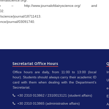
nimalscience.org/.
ttp://www.journalofdairyscience.org/ and
02.
m/science/journal/18711413.
ence/journal/03091740.
Secretariat Office Hours
Q
Office hours are daily, from 11:00 to 13:00 (local
I
hour). Students should always carry their academic ID
U
card with them when dealing with the Department’s
Secretariat.
e
+30 2310 013862 / 2310013121 (student affairs)
E
+30 2310 013865 (administrative affairs)
A