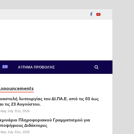
ΑΊΤΗΜΑ ΠΡΟΒΟΛΉΣ
Announcements
ναστολή λειτουργίας του ΔΙ.ΠΑ.Ε. από τις 03 έως
αι τις 23 Αυγούστου.
riday July 31st, 2026
εμινάριο Πληροφοριακού Γραμματισμού για
ποψήφιους Διδάκτορες
riday July 31st, 2026