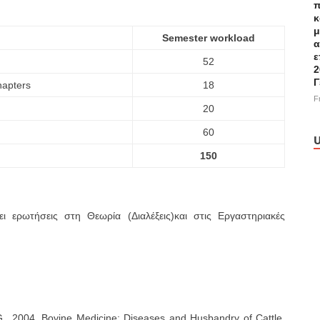
π
κ
μ
Semester workload
α
ε
52
2
Γ
hapters
18
F
20
60
U
150
ι ερωτήσεις στη Θεωρία (Διαλέξεις)και στις Εργαστηριακές
G., 2004. Bovine Medicine: Diseases and Husbandry of Cattle.