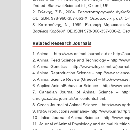
2nd ed. BlackwellScienceLtd., Oxford, UK.
2. Γελέκης, Σ.Β., 2004. Γαλακτοπαραγωγός Αγελαδ
ΟΕ,ISBN: 978-960-357-063-X. Θεσσαλονίκη, σελ. 1–
3. Κατσαούνης, Ν., 1999. Εκτροφή Μηρυκαστικών
Βασιλική Κορδαλή ΟΕ,ISBN 978-960-357-036-2. Θεσσ
Related Research Journals
1. Animal – http://www.animal-journal.eu/ or http://jo
2. Animal Feed Science and Technology – http://www
3. Animal Genetics – http://www.wiley.com/bw/journa
4. Animal Reproduction Science – http://www.science
5. Animal Science Review (Greece) – http://www.eze.
6. Applied AnimalBehaviour Science – http://www.sci
7. Canadian Journal of Animal Science – http://pu
cnrc.gc.ca/aic-journals/anicontents.html.
8. Czech Journal of Animal Science – http://www.agri
9. INRA Productions Animales– http://www6.inra.fr/pr
10. Italian Journal of Animal Science – http://www.aspa
11. Journal of Animal Physiology and Animal Nutriti