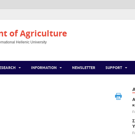
 of Agriculture
rnational Hellenic University
ESEARCH
INFORMATION
NEWSLETTER
SUPPORT
Α
κ
F
Σ
Υ
F