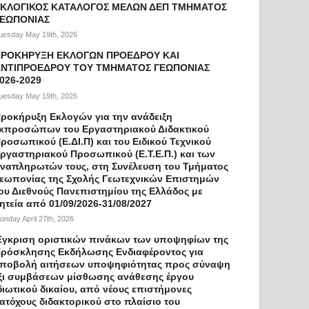
ΚΛΟΓΙΚΟΣ ΚΑΤΑΛΟΓΟΣ ΜΕΛΩΝ ΔΕΠ ΤΜΗΜΑΤΟΣ
ΓΕΩΠΟΝΙΑΣ
uesday May 19th, 2026
ΠΡΟΚΗΡΥΞΗ ΕΚΛΟΓΩΝ ΠΡΟΕΔΡΟΥ ΚΑΙ
ΝΤΙΠΡΟΕΔΡΟΥ ΤΟΥ ΤΜΗΜΑΤΟΣ ΓΕΩΠΟΝΙΑΣ
026-2029
uesday May 19th, 2026
ροκήρυξη Εκλογών για την ανάδειξη
κπροσώπων του Εργαστηριακού Διδακτικού
ροσωπικού (Ε.ΔΙ.Π) και του Ειδικού Τεχνικού
ργαστηριακού Προσωπικού (Ε.Τ.Ε.Π.) και των
ναπληρωτών τους, στη Συνέλευση του Τμήματος
εωπονίας της Σχολής Γεωτεχνικών Επιστημών
ου Διεθνούς Πανεπιστημίου της Ελλάδος με
ητεία από 01/09/2026-31/08/2027
onday April 27th, 2026
γκριση οριστικών πινάκων των υποψηφίων της
ρόσκλησης Εκδήλωσης Ενδιαφέροντος για
ποβολή αιτήσεων υποψηφιότητας προς σύναψη
ξι συμβάσεων μίσθωσης ανάθεσης έργου
διωτικού δικαίου, από νέους επιστήμονες
ατόχους διδακτορικού στο πλαίσιο του