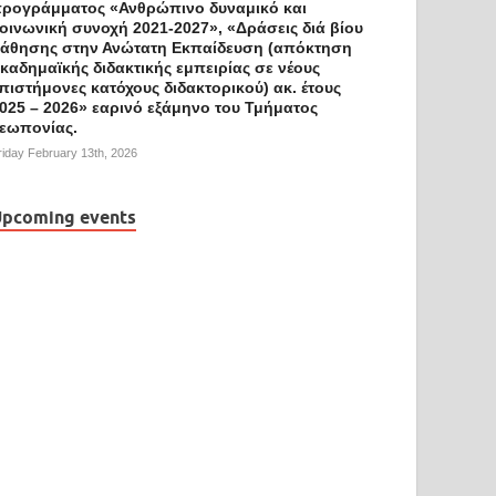
ρογράμματος «Ανθρώπινο δυναμικό και
οινωνική συνοχή 2021-2027», «Δράσεις διά βίου
άθησης στην Ανώτατη Εκπαίδευση (απόκτηση
καδημαϊκής διδακτικής εμπειρίας σε νέους
πιστήμονες κατόχους διδακτορικού) ακ. έτους
025 – 2026» εαρινό εξάμηνο του Τμήματος
εωπονίας.
riday February 13th, 2026
pcoming events