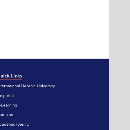
uick Links
nternational Hellenic University
niportal
-Learning
udoxus
cademic Identity