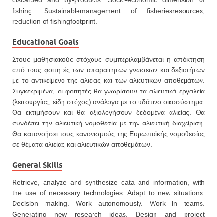
discarded and by-products. Socio-economic dimension of
fishing. Sustainablemanagement of fisheriesresources,
reduction of fishingfootprint.
Educational Goals
Στους μαθησιακούς στόχους συμπεριλαμβάνεται η απόκτηση
από τους φοιτητές των απαραίτητων γνώσεων και δεξιοτήτων
με το αντικείμενο της αλιείας και των αλιευτικών αποθεμάτων.
Συγκεκριμένα, οι φοιτητές θα γνωρίσουν τα αλιευτικά εργαλεία
(λειτουργίας, είδη στόχος) ανάλογα με το υδάτινο οικοσύστημα.
Θα εκτιμήσουν και θα αξιολογήσουν δεδομένα αλιείας. Θα
συνδέσει την αλιευτική νομοθεσία με την αλιευτική διαχείριση.
Θα κατανοήσει τους κανονισμούς της Ευρωπαϊκής νομοθεσίας
σε θέματα αλιείας και αλιευτικών αποθεμάτων.
General Skills
Retrieve, analyze and synthesize data and information, with
the use of necessary technologies. Adapt to new situations.
Decision making. Work autonomously. Work in teams.
Generating new research ideas. Design and project