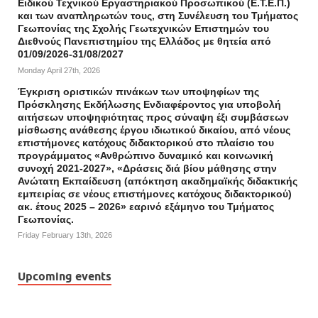
Ειδικού Τεχνικού Εργαστηριακού Προσωπικού (Ε.Τ.Ε.Π.)
και των αναπληρωτών τους, στη Συνέλευση του Τμήματος
Γεωπονίας της Σχολής Γεωτεχνικών Επιστημών του
Διεθνούς Πανεπιστημίου της Ελλάδος με θητεία από
01/09/2026-31/08/2027
Monday April 27th, 2026
Έγκριση οριστικών πινάκων των υποψηφίων της
Πρόσκλησης Εκδήλωσης Ενδιαφέροντος για υποβολή
αιτήσεων υποψηφιότητας προς σύναψη έξι συμβάσεων
μίσθωσης ανάθεσης έργου ιδιωτικού δικαίου, από νέους
επιστήμονες κατόχους διδακτορικού στο πλαίσιο του
προγράμματος «Ανθρώπινο δυναμικό και κοινωνική
συνοχή 2021-2027», «Δράσεις διά βίου μάθησης στην
Ανώτατη Εκπαίδευση (απόκτηση ακαδημαϊκής διδακτικής
εμπειρίας σε νέους επιστήμονες κατόχους διδακτορικού)
ακ. έτους 2025 – 2026» εαρινό εξάμηνο του Τμήματος
Γεωπονίας.
Friday February 13th, 2026
Upcoming events