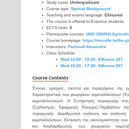
Study Level:
Undergraduate
Course type:
Special Background
Teaching and exams language:
Ελληνικά
The course is offered to Erasmus students
ECTS Units:
5
Prerequisite courses:
(600-190404) Agricult
Course homepage:
https://moodle.teithe.
Instructors:
Pavloudi Alexandra
Class Schedule:
Wed 12:00 - 15:00: Αίθουσα 207
Wed 15:00 - 17:00: Αίθουσα 207
Course Contents
Έννοια, ορισμός, σκοποί και περιεχόμενο της ο
Χαρακτηριστικά των γεωργικών εκμεταλλεύσεων (Ένν
εκμεταλλεύσεων). Η Συνάρτηση παραγωγής στη 
(Σχεδιασμός, Εφαρμογή, Έλεγχος).Περιβάλλον τη
παραγωγής. Διαρθρωτική ανάλυση και ανάλυση
εκμεταλλεύσεων. Εκτίμηση της οικονομικότητας των
και Αναδιάρθρωσης των γεωργικών εκμεταλ