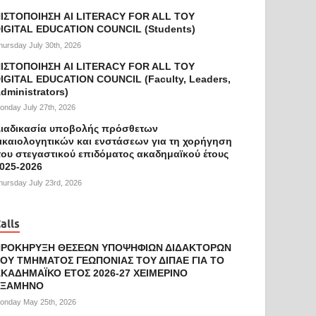
ΙΣΤΟΠΟΙΗΣΗ AI LITERACY FOR ALL ΤΟΥ
IGITAL EDUCATION COUNCIL (Students)
hursday July 30th, 2026
ΙΣΤΟΠΟΙΗΣΗ AI LITERACY FOR ALL ΤΟΥ
IGITAL EDUCATION COUNCIL (Faculty, Leaders,
dministrators)
onday July 27th, 2026
ιαδικασία υποβολής πρόσθετων
ικαιολογητικών και ενστάσεων για τη χορήγηση
ου στεγαστικού επιδόματος ακαδημαϊκού έτους
025-2026
hursday July 23rd, 2026
alls
ΠΡΟΚΗΡΥΞΗ ΘΕΣΕΩΝ ΥΠΟΨΗΦΙΩΝ ΔΙΔΑΚΤΟΡΩΝ
ΟΥ ΤΜΗΜΑΤΟΣ ΓΕΩΠΟΝΙΑΣ ΤΟΥ ΔΙΠΑΕ ΓΙΑ ΤΟ
ΚΑΔΗΜΑΪΚΟ ΕΤΟΣ 2026-27 ΧΕΙΜΕΡΙΝΟ
ΕΞΑΜΗΝΟ
onday May 25th, 2026