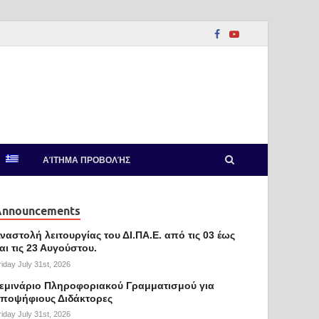
ΑΊΤΗΜΑ ΠΡΟΒΟΛΉΣ
Announcements
ναστολή λειτουργίας του ΔΙ.ΠΑ.Ε. από τις 03 έως
αι τις 23 Αυγούστου.
riday July 31st, 2026
εμινάριο Πληροφοριακού Γραμματισμού για
ποψήφιους Διδάκτορες
riday July 31st, 2026