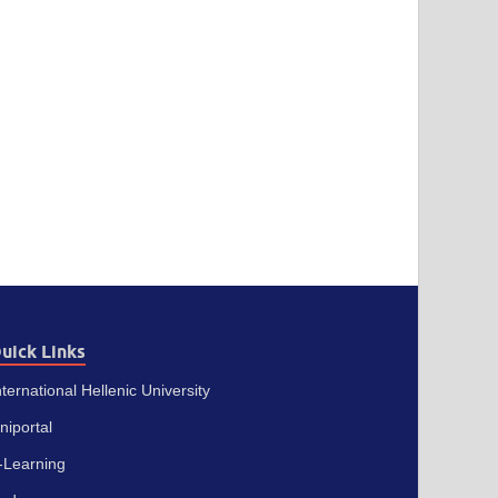
uick Links
nternational Hellenic University
niportal
-Learning