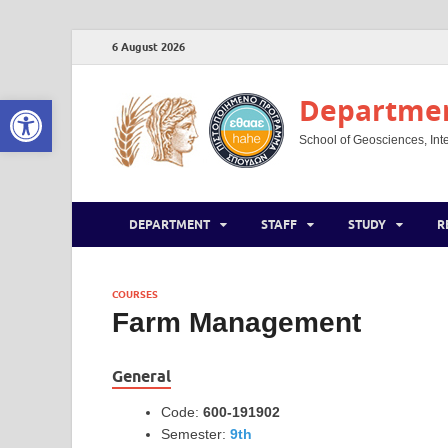
6 August 2026
Open toolbar
Department
School of Geosciences, Inte
DEPARTMENT
STAFF
STUDY
R
COURSES
Farm Management
General
Code:
600-191902
Semester:
9th