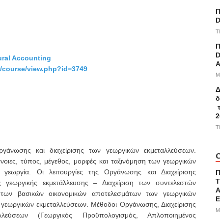
Π
D
T
Π
D
ural Accounting
A
gr/course/view.php?id=3749
M
Δ
δ
τ
2
T
ργάνωσης και διαχείρισης των γεωργικών εκμεταλλεύσεων.
C
οιες, τύπος, μέγεθος, μορφές και ταξινόμηση των γεωργικών
γεωργία. Οι λειτουργίες της Οργάνωσης και Διαχείρισης
Τ
ς γεωργικής εκμετάλλευσης – Διαχείριση των συντελεστών
Α
 των βασικών οικονομικών αποτελεσμάτων των γεωργικών
 γεωργικών εκμεταλλεύσεων. Μέθοδοι Οργάνωσης, Διαχείρισης
M
λεύσεων (Γεωργικός Προϋπολογισμός, Απλοποιημένος