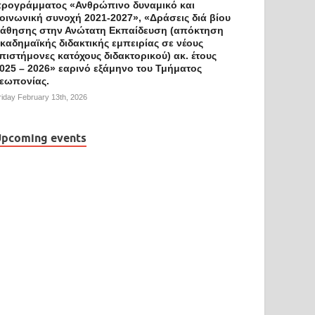
ρογράμματος «Ανθρώπινο δυναμικό και
οινωνική συνοχή 2021-2027», «Δράσεις διά βίου
άθησης στην Ανώτατη Εκπαίδευση (απόκτηση
καδημαϊκής διδακτικής εμπειρίας σε νέους
πιστήμονες κατόχους διδακτορικού) ακ. έτους
025 – 2026» εαρινό εξάμηνο του Τμήματος
εωπονίας.
riday February 13th, 2026
pcoming events