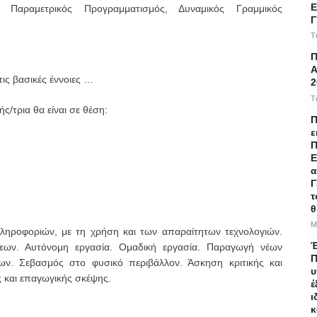
Ε
, Παραμετρικός Προγραμματισμός, Δυναμικός Γραμμικός
T
Α
τις βασικές έννοιες …
2
T
/τρια θα είναι σε θέση:
Π
ε
Π
Ε
α
Γ
τ
θ
M
ληροφοριών, με τη χρήση και των απαραίτητων τεχνολογιών.
Έ
εων. Αυτόνομη εργασία. Ομαδική εργασία. Παραγωγή νέων
Π
γων. Σεβασμός στο φυσικό περιβάλλον. Άσκηση κριτικής και
υ
ς και επαγωγικής σκέψης.
έ
ι
κ