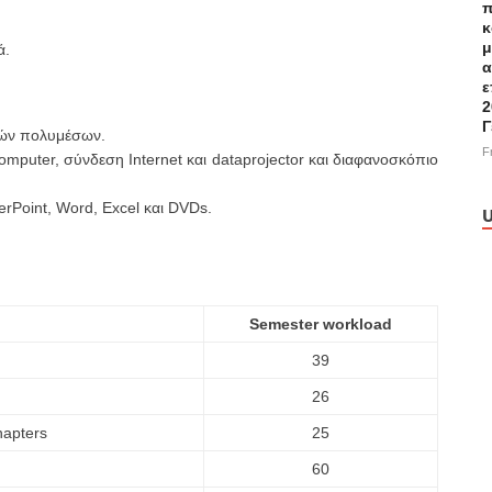
π
κ
μ
ά.
α
ε
2
Γ
κών πολυμέσων.
F
mputer, σύνδεση Internet και dataprojector και διαφανοσκόπιο
rPoint, Word, Excel και DVDs.
U
Semester workload
39
26
hapters
25
60