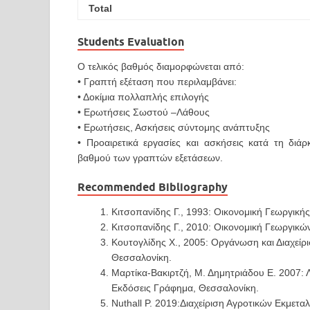
Total
Students Evaluation
Ο τελικός βαθμός διαμορφώνεται από:
• Γραπτή εξέταση που περιλαμβάνει:
• Δοκίμια πολλαπλής επιλογής
• Ερωτήσεις Σωστού –Λάθους
• Ερωτήσεις, Ασκήσεις σύντομης ανάπτυξης
• Προαιρετικά εργασίες και ασκήσεις κατά τη διά
βαθμού των γραπτών εξετάσεων.
Recommended Bibliography
Κιτσοπανίδης Γ., 1993: Οικονομική Γεωργική
Κιτσοπανίδης Γ., 2010: Οικονομική Γεωργικώ
Κουτογλίδης Χ., 2005: Οργάνωση και Διαχεί
Θεσσαλονίκη.
Μαρτίκα-Βακιρτζή, Μ. Δημητριάδου Ε. 2007
Εκδόσεις Γράφημα, Θεσσαλονίκη.
Nuthall P. 2019:Διαχείριση Αγροτικών Εκμετ