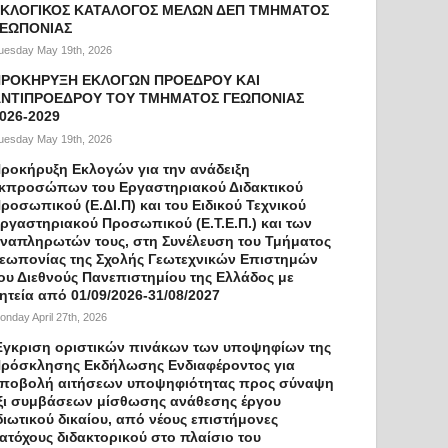
ΚΛΟΓΙΚΟΣ ΚΑΤΑΛΟΓΟΣ ΜΕΛΩΝ ΔΕΠ ΤΜΗΜΑΤΟΣ
ΓΕΩΠΟΝΙΑΣ
uesday May 19th, 2026
ΠΡΟΚΗΡΥΞΗ ΕΚΛΟΓΩΝ ΠΡΟΕΔΡΟΥ ΚΑΙ
ΝΤΙΠΡΟΕΔΡΟΥ ΤΟΥ ΤΜΗΜΑΤΟΣ ΓΕΩΠΟΝΙΑΣ
026-2029
uesday May 19th, 2026
ροκήρυξη Εκλογών για την ανάδειξη
κπροσώπων του Εργαστηριακού Διδακτικού
ροσωπικού (Ε.ΔΙ.Π) και του Ειδικού Τεχνικού
ργαστηριακού Προσωπικού (Ε.Τ.Ε.Π.) και των
ναπληρωτών τους, στη Συνέλευση του Τμήματος
εωπονίας της Σχολής Γεωτεχνικών Επιστημών
ου Διεθνούς Πανεπιστημίου της Ελλάδος με
ητεία από 01/09/2026-31/08/2027
onday April 27th, 2026
γκριση οριστικών πινάκων των υποψηφίων της
ρόσκλησης Εκδήλωσης Ενδιαφέροντος για
ποβολή αιτήσεων υποψηφιότητας προς σύναψη
ξι συμβάσεων μίσθωσης ανάθεσης έργου
διωτικού δικαίου, από νέους επιστήμονες
ατόχους διδακτορικού στο πλαίσιο του