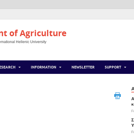
 of Agriculture
rnational Hellenic University
ESEARCH
INFORMATION
NEWSLETTER
SUPPORT
Α
κ
F
Σ
Υ
F