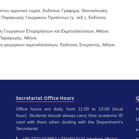
στον αγροτικό τομέα, Εκδόσεις Γράφημα, Θεσσαλονίκη.
 Παραγωγής Γεωργικών Προϊόντων (γ΄ έκδ.), Εκδόσεις
ση Γεωργικών Επιχειρήσεων και Εκμεταλλεύσεων, Αθήνα.
 Παραγωγής, Αθήνα.
ση γεωργικών εκμεταλλεύσεων, Εκδόσεις Στοχαστής, Αθήνα.
Secretariat Office Hours
Q
Office hours are daily, from 11:00 to 13:00 (local
I
hour). Students should always carry their academic ID
U
card with them when dealing with the Department’s
Secretariat.
e
+30 2310 013862 / 2310013121 (student affairs)