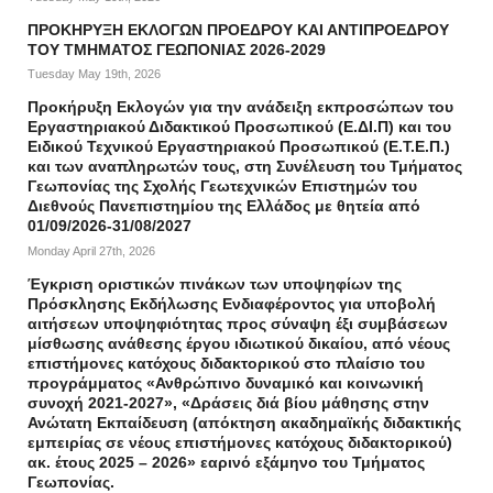
ΠΡΟΚΗΡΥΞΗ ΕΚΛΟΓΩΝ ΠΡΟΕΔΡΟΥ ΚΑΙ ΑΝΤΙΠΡΟΕΔΡΟΥ
ΤΟΥ ΤΜΗΜΑΤΟΣ ΓΕΩΠΟΝΙΑΣ 2026-2029
Tuesday May 19th, 2026
Προκήρυξη Εκλογών για την ανάδειξη εκπροσώπων του
Εργαστηριακού Διδακτικού Προσωπικού (Ε.ΔΙ.Π) και του
Ειδικού Τεχνικού Εργαστηριακού Προσωπικού (Ε.Τ.Ε.Π.)
και των αναπληρωτών τους, στη Συνέλευση του Τμήματος
Γεωπονίας της Σχολής Γεωτεχνικών Επιστημών του
Διεθνούς Πανεπιστημίου της Ελλάδος με θητεία από
01/09/2026-31/08/2027
Monday April 27th, 2026
Έγκριση οριστικών πινάκων των υποψηφίων της
Πρόσκλησης Εκδήλωσης Ενδιαφέροντος για υποβολή
αιτήσεων υποψηφιότητας προς σύναψη έξι συμβάσεων
μίσθωσης ανάθεσης έργου ιδιωτικού δικαίου, από νέους
επιστήμονες κατόχους διδακτορικού στο πλαίσιο του
προγράμματος «Ανθρώπινο δυναμικό και κοινωνική
συνοχή 2021-2027», «Δράσεις διά βίου μάθησης στην
Ανώτατη Εκπαίδευση (απόκτηση ακαδημαϊκής διδακτικής
εμπειρίας σε νέους επιστήμονες κατόχους διδακτορικού)
ακ. έτους 2025 – 2026» εαρινό εξάμηνο του Τμήματος
Γεωπονίας.