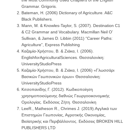
the Most Commonly Used Chapters of the English
Grammar. Grigoris.
Bateman, H. (2006) Dictionary of Agriculture. A&C
Black Publishers.
Mann, M. & Knowles-Taylor, S. (2007). Destination C1
& C2 Grammar and Vocabulary. Macmillan Neil O’
Sullivan, & James D. Libbin (2011) “Career Paths:
Agriculture”, Express Publishing
Καζαμία-Χρήστου, Β. & Ζιάκα, I. (2006).
EnglishforAgriculturalSciences. Θεσσαλονίκη:
UniversityStudioPress
Καζαμία-Χρήστου, Β. & Ζιάκα, I. (2006) «Γλωσσάρι
Βασικών Γεωπονικών όρων» Θεσσαλονίκη:
UniversityStudioPress
Κιτσοπανίδης Γ. (2012). Κωδικοποίηση
χρησιμοποιούμενης διεθνώς Γεωργοοικονομικής
Ορολογίας. Εκδόσεις Ζήτη. Θεσσαλονίκη
LeeR., Matheson R., Chrimes J. (2019).Αγγλικά των
Επιστημών Γεωπονίας, Αγροτικής Οικονομίας,
Βιοϊατρικής και Περιβάλλοντος. Εκδόσεις BROKEN HILL
PUBLISHERS LTD