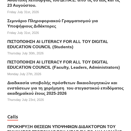
Αναστολή λειτουργίας του ΔΙ.ΠΑ.Ε. από τις 03 έως και τις
23 Αυγούστου.
Friday July 31st, 2026
Σεμινάριο Πληροφοριακού Γραμματισμού για
Υποψήφιους Διδάκτορες
Friday July 31st, 2026
ΠΙΣΤΟΠΟΙΗΣΗ AI LITERACY FOR ALL ΤΟΥ DIGITAL
EDUCATION COUNCIL (Students)
Thursday July 30th, 2026
ΠΙΣΤΟΠΟΙΗΣΗ AI LITERACY FOR ALL ΤΟΥ DIGITAL
EDUCATION COUNCIL (Faculty, Leaders, Administrators)
Monday July 27th, 2026
Διαδικασία υποβολής πρόσθετων δικαιολογητικών και
ενστάσεων για τη χορήγηση του στεγαστικού επιδόματος
ακαδημαϊκού έτους 2025-2026
Thursday July 23rd, 2026
Calls
ΠΡΟΚΗΡΥΞΗ ΘΕΣΕΩΝ ΥΠΟΨΗΦΙΩΝ ΔΙΔΑΚΤΟΡΩΝ ΤΟΥ