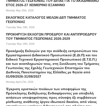
ΤΜΗΜΑΤΟΣ ΓΕΩΠΟΝΙΑΣ ΤΟΥ ΔΙΠΑΕ ΓΙΑ ΤΟ ΑΚΑΔΗΜΑΪΚΟ
ΕΤΟΣ 2026-27 ΧΕΙΜΕΡΙΝΟ ΕΞΑΜΗΝΟ
Monday May 25th, 2026
ΕΚΛΟΓΙΚΟΣ ΚΑΤΑΛΟΓΟΣ ΜΕΛΩΝ ΔΕΠ ΤΜΗΜΑΤΟΣ
ΓΕΩΠΟΝΙΑΣ
Tuesday May 19th, 2026
ΠΡΟΚΗΡΥΞΗ ΕΚΛΟΓΩΝ ΠΡΟΕΔΡΟΥ ΚΑΙ ΑΝΤΙΠΡΟΕΔΡΟΥ
ΤΟΥ ΤΜΗΜΑΤΟΣ ΓΕΩΠΟΝΙΑΣ 2026-2029
Tuesday May 19th, 2026
Προκήρυξη Εκλογών για την ανάδειξη εκπροσώπων του
Εργαστηριακού Διδακτικού Προσωπικού (Ε.ΔΙ.Π) και του
Ειδικού Τεχνικού Εργαστηριακού Προσωπικού (Ε.Τ.Ε.Π.)
και των αναπληρωτών τους, στη Συνέλευση του Τμήματος
Γεωπονίας της Σχολής Γεωτεχνικών Επιστημών του
Διεθνούς Πανεπιστημίου της Ελλάδος με θητεία από
01/09/2026-31/08/2027
Monday April 27th, 2026
Έγκριση οριστικών πινάκων των υποψηφίων της
Πρόσκλησης Εκδήλωσης Ενδιαφέροντος για υποβολή
αιτήσεων υποψηφιότητας προς σύναψη έξι συμβάσεων
μίσθωσης ανάθεσης έργου ιδιωτικού δικαίου, από νέους
επιστήμονες κατόχους διδακτορικού στο πλαίσιο του