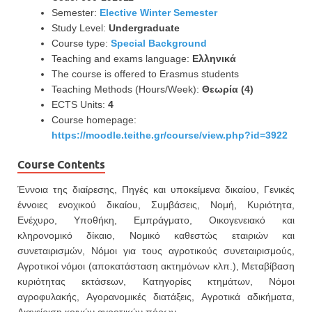
Semester:
Elective Winter Semester
Study Level:
Undergraduate
Course type:
Special Background
Teaching and exams language:
Ελληνικά
The course is offered to Erasmus students
Teaching Methods (Hours/Week):
Θεωρία (4)
ECTS Units:
4
Course homepage:
https://moodle.teithe.gr/course/view.php?id=3922
Course Contents
Έννοια της διαίρεσης, Πηγές και υποκείμενα δικαίου, Γενικές
έννοιες ενοχικού δικαίου, Συμβάσεις, Νομή, Κυριότητα,
Ενέχυρο, Υποθήκη, Εμπράγματο, Οικογενειακό και
κληρονομικό δίκαιο, Νομικό καθεστώς εταιριών και
συνεταιρισμών, Νόμοι για τους αγροτικούς συνεταιρισμούς,
Αγροτικοί νόμοι (αποκατάσταση ακτημόνων κλπ.), Μεταβίβαση
κυριότητας εκτάσεων, Κατηγορίες κτημάτων, Νόμοι
αγροφυλακής, Αγορανομικές διατάξεις, Αγροτικά αδικήματα,