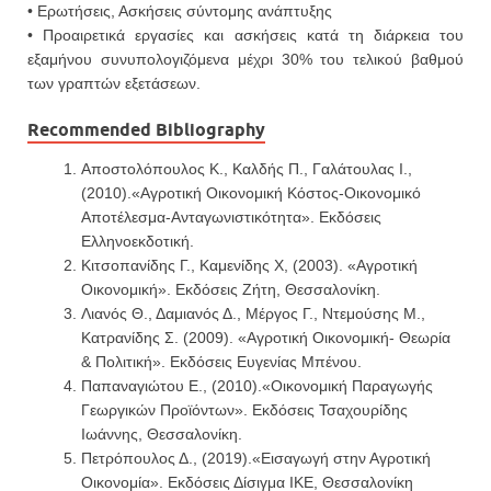
• Ερωτήσεις, Ασκήσεις σύντομης ανάπτυξης
• Προαιρετικά εργασίες και ασκήσεις κατά τη διάρκεια του
εξαμήνου συνυπολογιζόμενα μέχρι 30% του τελικού βαθμού
των γραπτών εξετάσεων.
Recommended Bibliography
Αποστολόπουλος Κ., Καλδής Π., Γαλάτουλας Ι.,
(2010).«Αγροτική Οικονομική Κόστος-Οικονομικό
Αποτέλεσμα-Ανταγωνιστικότητα». Εκδόσεις
Ελληνοεκδοτική.
Κιτσοπανίδης Γ., Καμενίδης Χ, (2003). «Αγροτική
Οικονομική». Εκδόσεις Ζήτη, Θεσσαλονίκη.
Λιανός Θ., Δαμιανός Δ., Μέργος Γ., Ντεμούσης Μ.,
Κατρανίδης Σ. (2009). «Αγροτική Οικονομική- Θεωρία
& Πολιτική». Εκδόσεις Ευγενίας Μπένου.
Παπαναγιώτου Ε., (2010).«Οικονομική Παραγωγής
Γεωργικών Προϊόντων». Εκδόσεις Τσαχουρίδης
Ιωάννης, Θεσσαλονίκη.
Πετρόπουλος Δ., (2019).«Εισαγωγή στην Αγροτική
Οικονομία». Εκδόσεις Δίσιγμα ΙΚΕ, Θεσσαλονίκη