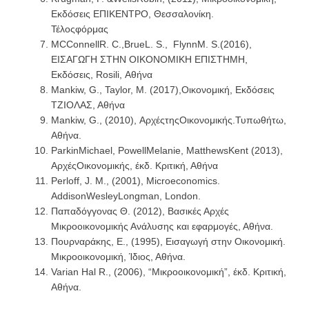
Εκδόσεις ΕΠΙΚΕΝΤΡΟ, Θεσσαλονίκη.
Τέλοςφόρμας
MCConnellR. C.,BrueL. S., FlynnM. S.(2016),
ΕΙΣΑΓΩΓΗ ΣΤΗΝ ΟΙΚΟΝΟΜΙΚΗ ΕΠΙΣΤΗΜΗ,
Εκδόσεις, Rosili, Αθήνα
Mankiw, G., Taylor, M. (2017),Οικονομική, Εκδόσεις
ΤΖΙΟΛΑΣ, Αθήνα
Mankiw, G., (2010), ΑρχέςτηςΟικονομικής.Τυπωθήτω,
Αθήνα.
ParkinMichael, PowellMelanie, MatthewsKent (2013),
ΑρχέςΟικονομικής, έκδ. Κριτική, Αθήνα
Perloff, J. M., (2001), Microeconomics.
AddisonWesleyLongman, London.
Παπαδόγγονας Θ. (2012), Βασικές Αρχές
Μικροοικονομικής Ανάλυσης και εφαρμογές, Αθήνα.
Πουρναράκης, Ε., (1995), Εισαγωγή στην Οικονομική.
Μικροοικονομική, Ίδιος, Αθήνα.
Varian Hal R., (2006), “Μικροοικονομική”, έκδ. Κριτική,
Αθήνα.