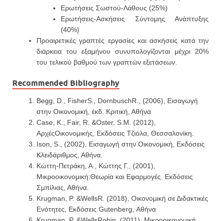
Ερωτήσεις Σωστού-Λάθους (25%)
Ερωτήσεις-Ασκήσεις Σύντομης Ανάπτυξης
(40%)
Προαιρετικές γραπτές εργασίες και ασκήσεις κατά την
διάρκεια του εξαμήνου συνυπολογίζονται μέχρι 20%
του τελικού βαθμού των γραπτών εξετάσεων.
Recommended Bibliography
Begg, D., FisherS., DornbuschR., (2006), Εισαγωγή
στην Οικονομική, έκδ. Κριτική, Αθήνα
Case, K., Fair, R. &Oster, S.M. (2012),
AρχέςΟικονομικής, Εκδόσεις Τζιόλα, Θεσσαλονίκη.
Ison, S., (2002), Εισαγωγή στην Οικονομική, Εκδόσεις
Κλειδάριθμος, Αθήνα.
Κώττη-Πετράκη, Α., Κώττης Γ., (2001),
Μικροοικονομική:Θεωρία και Εφαρμογές. Εκδόσεις
Σμπίλιας, Αθήνα.
Krugman, P. &WellsR. (2018), Οικονομική σε Διδακτικές
Ενότητες, Εκδόσεις Gutenberg, Αθήνα
Krugman, P. &WellsRobin, (2011), Μικροοικονομική,