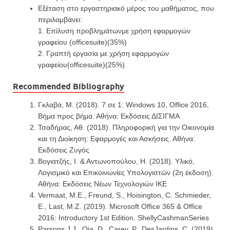
Εξέταση στο εργαστηριακό μέρος του μαθήματος, που
περιλαμβάνει:
1. Επίλυση προβλημάτωνμε χρήση εφαρμογών
γραφείου (officesuite)(35%)
2. Γραπτή εργασία με χρήση εφαρμογών
γραφείου(officesuite)(25%).
Recommended Bibliography
Γκλαβά, Μ. (2018). 7 σε 1: Windows 10, Office 2016,
Βήμα προς βήμα. Αθήνα: Εκδόσεις ΔΙΣΙΓΜΑ
Τσαδήρας, Αθ. (2018). Πληροφορική για την Οικονομία
και τη Διοίκηση: Εφαρμογές και Ασκήσεις. Αθήνα:
Εκδόσεις Ζυγός
Βογιατζής, Ι. & Αντωνοπούλου, Η. (2018). Υλικό,
Λογισμικό και Επικοινωνίες Υπολογιστών (2η έκδοση).
Αθήνα: Εκδόσεις Νέων Τεχνολογιών ΙΚΕ
Vermaat, M.E., Freund, S., Hoisington, C. Schmieder,
E., Last, M.Z. (2019). Microsoft Office 365 & Office
2016: Introductory 1st Edition. ShellyCashmanSeries
Parsons J.J., Oja, D., Carey, P., DesJardins, C. (2019).