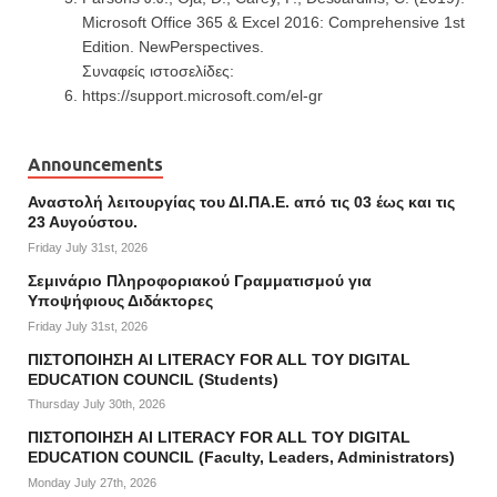
Microsoft Office 365 & Excel 2016: Comprehensive 1st
Edition. NewPerspectives.
Συναφείς ιστοσελίδες:
https://support.microsoft.com/el-gr
Announcements
Αναστολή λειτουργίας του ΔΙ.ΠΑ.Ε. από τις 03 έως και τις
23 Αυγούστου.
Friday July 31st, 2026
Σεμινάριο Πληροφοριακού Γραμματισμού για
Υποψήφιους Διδάκτορες
Friday July 31st, 2026
ΠΙΣΤΟΠΟΙΗΣΗ AI LITERACY FOR ALL ΤΟΥ DIGITAL
EDUCATION COUNCIL (Students)
Thursday July 30th, 2026
ΠΙΣΤΟΠΟΙΗΣΗ AI LITERACY FOR ALL ΤΟΥ DIGITAL
EDUCATION COUNCIL (Faculty, Leaders, Administrators)
Monday July 27th, 2026