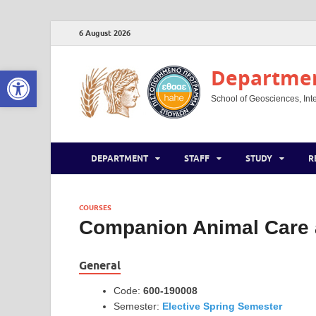
6 August 2026
Open toolbar
Department
School of Geosciences, Inte
DEPARTMENT
STAFF
STUDY
R
COURSES
Companion Animal Care
General
Code:
600-190008
Semester:
Elective Spring Semester