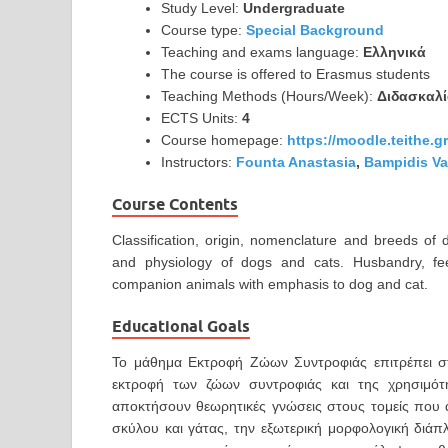
Study Level:
Undergraduate
Course type:
Special Background
Teaching and exams language:
Ελληνικά
The course is offered to Erasmus students
Teaching Methods (Hours/Week):
Διδασκαλί
ECTS Units:
4
Course homepage:
https://moodle.teithe.
Instructors:
Founta Anastasia
,
Bampidis Va
Course Contents
Classification, origin, nomenclature and breeds of
and physiology of dogs and cats. Husbandry, fee
companion animals with emphasis to dog and cat.
Educational Goals
Το μάθημα Εκτροφή Ζώων Συντροφιάς επιτρέπει στο
εκτροφή των ζώων συντροφιάς και της χρησιμότη
αποκτήσουν θεωρητικές γνώσεις στους τομείς που α
σκύλου και γάτας, την εξωτερική μορφολογική διάπλ