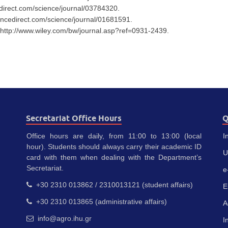
direct.com/science/journal/03784320.
encedirect.com/science/journal/01681591.
n–http://www.wiley.com/bw/journal.asp?ref=0931-2439.
Secretariat Office Hours
Q
Office hours are daily, from 11:00 to 13:00 (local
I
hour). Students should always carry their academic ID
U
card with them when dealing with the Department’s
Secretariat.
e
+30 2310 013862 / 2310013121 (student affairs)
E
+30 2310 013865 (administrative affairs)
A
info@agro.ihu.gr
I