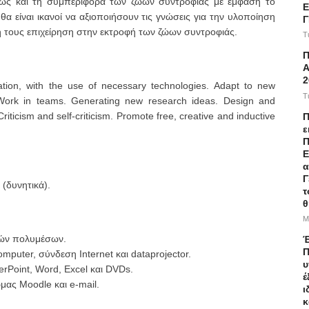
ώς και τη συμπεριφορά των ζώων συντροφιάς με έμφαση το
Ε
θα είναι ικανοί να αξιοποιήσουν τις γνώσεις για την υλοποίηση
κή τους επιχείρηση στην εκτροφή των ζώων συντροφιάς.
T
Α
2
ation, with the use of necessary technologies. Adapt to new
T
 Work in teams. Generating new research ideas. Design and
ticism and self-criticism. Promote free, creative and inductive
Π
ε
Π
Ε
α
Γ
δυνητικά).
τ
θ
M
κών πολυμέσων.
Έ
Π
mputer, σύνδεση Internet και dataprojector.
υ
rPoint, Word, Excel και DVDs.
έ
μας Moodle και e-mail.
ι
κ