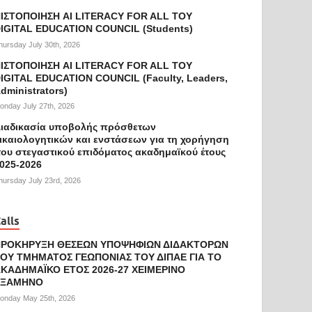
ΙΣΤΟΠΟΙΗΣΗ AI LITERACY FOR ALL ΤΟΥ
IGITAL EDUCATION COUNCIL (Students)
hursday July 30th, 2026
ΙΣΤΟΠΟΙΗΣΗ AI LITERACY FOR ALL ΤΟΥ
IGITAL EDUCATION COUNCIL (Faculty, Leaders,
dministrators)
onday July 27th, 2026
ιαδικασία υποβολής πρόσθετων
ικαιολογητικών και ενστάσεων για τη χορήγηση
ου στεγαστικού επιδόματος ακαδημαϊκού έτους
025-2026
hursday July 23rd, 2026
alls
ΠΡΟΚΗΡΥΞΗ ΘΕΣΕΩΝ ΥΠΟΨΗΦΙΩΝ ΔΙΔΑΚΤΟΡΩΝ
ΟΥ ΤΜΗΜΑΤΟΣ ΓΕΩΠΟΝΙΑΣ ΤΟΥ ΔΙΠΑΕ ΓΙΑ ΤΟ
ΚΑΔΗΜΑΪΚΟ ΕΤΟΣ 2026-27 ΧΕΙΜΕΡΙΝΟ
ΕΞΑΜΗΝΟ
onday May 25th, 2026