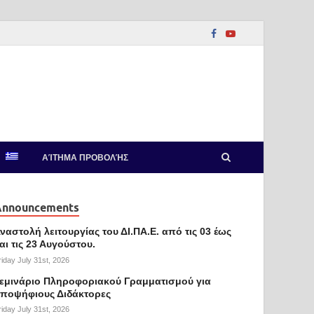
ΑΊΤΗΜΑ ΠΡΟΒΟΛΉΣ
Announcements
ναστολή λειτουργίας του ΔΙ.ΠΑ.Ε. από τις 03 έως
αι τις 23 Αυγούστου.
riday July 31st, 2026
εμινάριο Πληροφοριακού Γραμματισμού για
ποψήφιους Διδάκτορες
riday July 31st, 2026