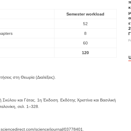
π
κ
μ
Semester workload
α
ε
52
2
hapters
8
Γ
F
60
120
U
ήσεις στη Θεωρία (Διαλέξεις).
ή Σκύλου και Γάτας. 1η Έκδοση. Εκδότης Χριστίνα και Βασιλική
αλονίκη, σελ. 1–328.
.sciencedirect.com/science/journal/03778401.