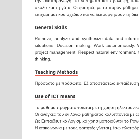
την αναπαραγωγή, τα νοσήματα και πρόληψη, καθ
σκύλο και τη γάτα. Οι φοιτητές με το παρόν μάθημα 
επιχειρηματικού σχεδίου και να λειτουργήσουν τη δι
General Skills
Retrieve, analyze and synthesize data and inform
situations. Decision making. Work autonomously.
project management. Respect natural environment. Cri
thinking.
Teaching Methods
Πρόσωπο με πρόσωπο, Εξ αποστάσεως εκπαίδευση (
Use of ICT means
Το μάθημα πραγματοποιείται με τη χρήση ηλεκτρονι
Οι ανάγκες του εν λόγω μαθήματος καλύπτονται με co
Ως Εκπαιδευτικό Λογισμικό χρησιμοποιoύνται το Powe
Η επικοινωνία με τους φοιτητές γίνεται μέσω πλατφόρ