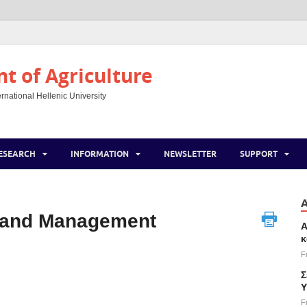
 of Agriculture
rnational Hellenic University
ESEARCH
INFORMATION
NEWSLETTER
SUPPORT
 and Management
Α
κ
F
Σ
Υ
F