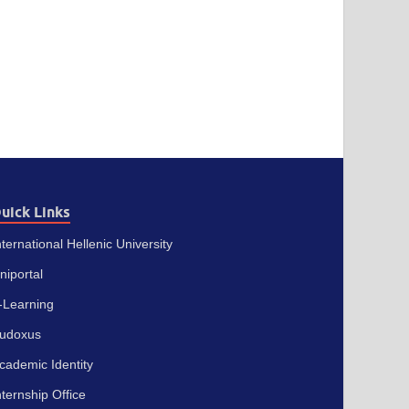
uick Links
nternational Hellenic University
niportal
-Learning
udoxus
cademic Identity
nternship Office