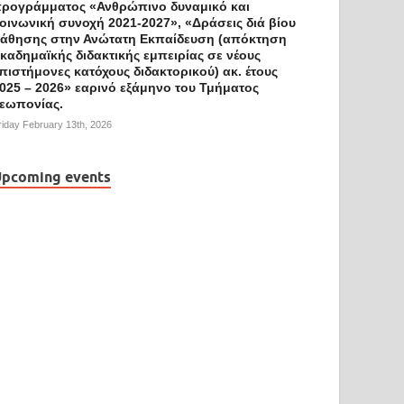
ρογράμματος «Ανθρώπινο δυναμικό και
οινωνική συνοχή 2021-2027», «Δράσεις διά βίου
άθησης στην Ανώτατη Εκπαίδευση (απόκτηση
καδημαϊκής διδακτικής εμπειρίας σε νέους
πιστήμονες κατόχους διδακτορικού) ακ. έτους
025 – 2026» εαρινό εξάμηνο του Τμήματος
εωπονίας.
riday February 13th, 2026
pcoming events