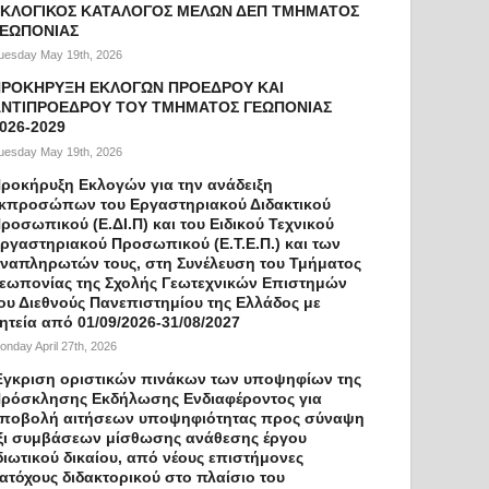
ΚΛΟΓΙΚΟΣ ΚΑΤΑΛΟΓΟΣ ΜΕΛΩΝ ΔΕΠ ΤΜΗΜΑΤΟΣ
ΓΕΩΠΟΝΙΑΣ
uesday May 19th, 2026
ΠΡΟΚΗΡΥΞΗ ΕΚΛΟΓΩΝ ΠΡΟΕΔΡΟΥ ΚΑΙ
ΝΤΙΠΡΟΕΔΡΟΥ ΤΟΥ ΤΜΗΜΑΤΟΣ ΓΕΩΠΟΝΙΑΣ
026-2029
uesday May 19th, 2026
ροκήρυξη Εκλογών για την ανάδειξη
κπροσώπων του Εργαστηριακού Διδακτικού
ροσωπικού (Ε.ΔΙ.Π) και του Ειδικού Τεχνικού
ργαστηριακού Προσωπικού (Ε.Τ.Ε.Π.) και των
ναπληρωτών τους, στη Συνέλευση του Τμήματος
εωπονίας της Σχολής Γεωτεχνικών Επιστημών
ου Διεθνούς Πανεπιστημίου της Ελλάδος με
ητεία από 01/09/2026-31/08/2027
onday April 27th, 2026
γκριση οριστικών πινάκων των υποψηφίων της
ρόσκλησης Εκδήλωσης Ενδιαφέροντος για
ποβολή αιτήσεων υποψηφιότητας προς σύναψη
ξι συμβάσεων μίσθωσης ανάθεσης έργου
διωτικού δικαίου, από νέους επιστήμονες
ατόχους διδακτορικού στο πλαίσιο του