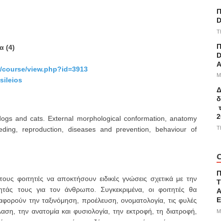
Π
D
T
Π
α (4)
D
A
gr/course/view.php?id=3913
M
sileios
Δ
δ
τ
2
 dogs and cats. External morphological conformation, anatomy
T
ding, reproduction, diseases and prevention, behaviour of
C
υς φοιτητές να αποκτήσουν ειδικές γνώσεις σχετικά με την
Τ
τάς τους για τον άνθρωπο. Συγκεκριμένα, οι φοιτητές θα
Α
φορούν την ταξινόμηση, προέλευση, ονοματολογία, τις φυλές
αση, την ανατομία και φυσιολογία, την εκτροφή, τη διατροφή,
M