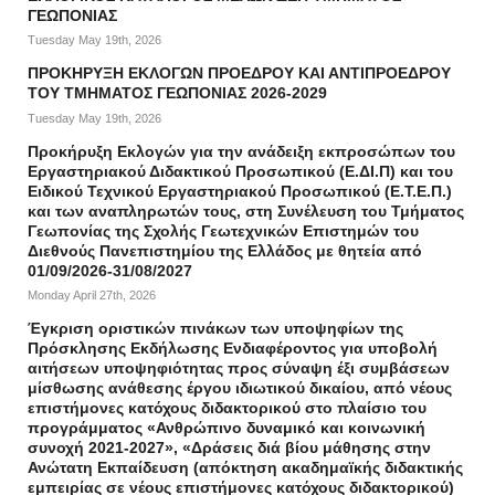
ΓΕΩΠΟΝΙΑΣ
Tuesday May 19th, 2026
ΠΡΟΚΗΡΥΞΗ ΕΚΛΟΓΩΝ ΠΡΟΕΔΡΟΥ ΚΑΙ ΑΝΤΙΠΡΟΕΔΡΟΥ
ΤΟΥ ΤΜΗΜΑΤΟΣ ΓΕΩΠΟΝΙΑΣ 2026-2029
Tuesday May 19th, 2026
Προκήρυξη Εκλογών για την ανάδειξη εκπροσώπων του
Εργαστηριακού Διδακτικού Προσωπικού (Ε.ΔΙ.Π) και του
Ειδικού Τεχνικού Εργαστηριακού Προσωπικού (Ε.Τ.Ε.Π.)
και των αναπληρωτών τους, στη Συνέλευση του Τμήματος
Γεωπονίας της Σχολής Γεωτεχνικών Επιστημών του
Διεθνούς Πανεπιστημίου της Ελλάδος με θητεία από
01/09/2026-31/08/2027
Monday April 27th, 2026
Έγκριση οριστικών πινάκων των υποψηφίων της
Πρόσκλησης Εκδήλωσης Ενδιαφέροντος για υποβολή
αιτήσεων υποψηφιότητας προς σύναψη έξι συμβάσεων
μίσθωσης ανάθεσης έργου ιδιωτικού δικαίου, από νέους
επιστήμονες κατόχους διδακτορικού στο πλαίσιο του
προγράμματος «Ανθρώπινο δυναμικό και κοινωνική
συνοχή 2021-2027», «Δράσεις διά βίου μάθησης στην
Ανώτατη Εκπαίδευση (απόκτηση ακαδημαϊκής διδακτικής
εμπειρίας σε νέους επιστήμονες κατόχους διδακτορικού)