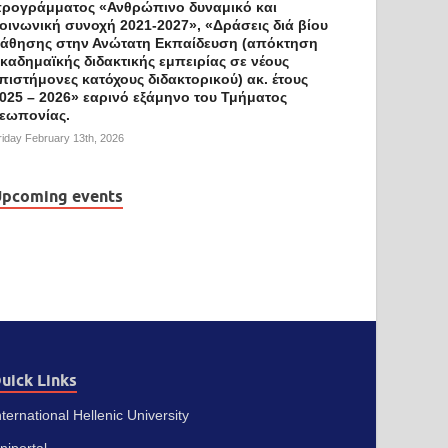
ρογράμματος «Ανθρώπινο δυναμικό και
οινωνική συνοχή 2021-2027», «Δράσεις διά βίου
άθησης στην Ανώτατη Εκπαίδευση (απόκτηση
καδημαϊκής διδακτικής εμπειρίας σε νέους
πιστήμονες κατόχους διδακτορικού) ακ. έτους
025 – 2026» εαρινό εξάμηνο του Τμήματος
εωπονίας.
riday February 13th, 2026
pcoming events
uick Links
nternational Hellenic University
niportal