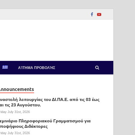
ΑΊΤΗΜΑ ΠΡΟΒΟΛΉΣ
Announcements
ναστολή λειτουργίας του ΔΙ.ΠΑ.Ε. από τις 03 έως
αι τις 23 Αυγούστου.
riday July 31st, 2026
εμινάριο Πληροφοριακού Γραμματισμού για
ποψήφιους Διδάκτορες
riday July 31st, 2026