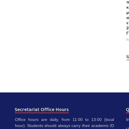
π
κ
μ
α
ε
2
Γ
F
U
Secretariat Office Hours
Q
Office hours are daily, from 11:00 to 13:00 (local
I
hour). Students should always carry their academic ID
U