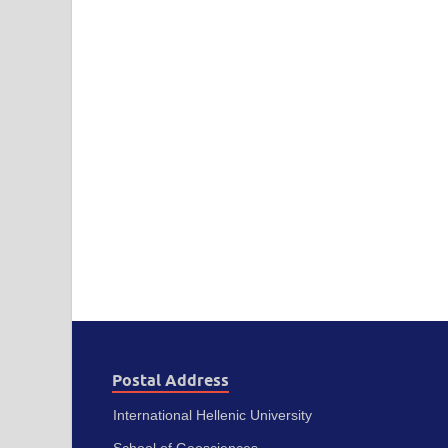
Postal Address
International Hellenic University
School of Geosciences