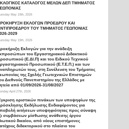
ΚΛΟΓΙΚΟΣ ΚΑΤΑΛΟΓΟΣ ΜΕΛΩΝ ΔΕΠ ΤΜΗΜΑΤΟΣ
ΓΕΩΠΟΝΙΑΣ
uesday May 19th, 2026
ΠΡΟΚΗΡΥΞΗ ΕΚΛΟΓΩΝ ΠΡΟΕΔΡΟΥ ΚΑΙ
ΝΤΙΠΡΟΕΔΡΟΥ ΤΟΥ ΤΜΗΜΑΤΟΣ ΓΕΩΠΟΝΙΑΣ
026-2029
uesday May 19th, 2026
ροκήρυξη Εκλογών για την ανάδειξη
κπροσώπων του Εργαστηριακού Διδακτικού
ροσωπικού (Ε.ΔΙ.Π) και του Ειδικού Τεχνικού
ργαστηριακού Προσωπικού (Ε.Τ.Ε.Π.) και των
ναπληρωτών τους, στη Συνέλευση του Τμήματος
εωπονίας της Σχολής Γεωτεχνικών Επιστημών
ου Διεθνούς Πανεπιστημίου της Ελλάδος με
ητεία από 01/09/2026-31/08/2027
onday April 27th, 2026
γκριση οριστικών πινάκων των υποψηφίων της
ρόσκλησης Εκδήλωσης Ενδιαφέροντος για
ποβολή αιτήσεων υποψηφιότητας προς σύναψη
ξι συμβάσεων μίσθωσης ανάθεσης έργου
διωτικού δικαίου, από νέους επιστήμονες
ατόχους διδακτορικού στο πλαίσιο του