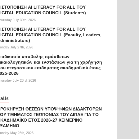
ΙΣΤΟΠΟΙΗΣΗ AI LITERACY FOR ALL ΤΟΥ
IGITAL EDUCATION COUNCIL (Students)
hursday July 30th, 2026
ΙΣΤΟΠΟΙΗΣΗ AI LITERACY FOR ALL ΤΟΥ
IGITAL EDUCATION COUNCIL (Faculty, Leaders,
dministrators)
onday July 27th, 2026
ιαδικασία υποβολής πρόσθετων
ικαιολογητικών και ενστάσεων για τη χορήγηση
ου στεγαστικού επιδόματος ακαδημαϊκού έτους
025-2026
hursday July 23rd, 2026
alls
ΠΡΟΚΗΡΥΞΗ ΘΕΣΕΩΝ ΥΠΟΨΗΦΙΩΝ ΔΙΔΑΚΤΟΡΩΝ
ΟΥ ΤΜΗΜΑΤΟΣ ΓΕΩΠΟΝΙΑΣ ΤΟΥ ΔΙΠΑΕ ΓΙΑ ΤΟ
ΚΑΔΗΜΑΪΚΟ ΕΤΟΣ 2026-27 ΧΕΙΜΕΡΙΝΟ
ΕΞΑΜΗΝΟ
onday May 25th, 2026