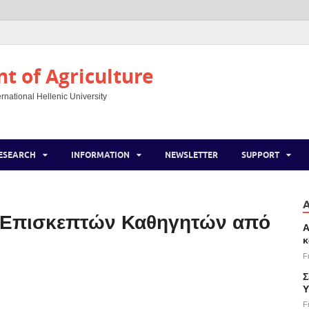
 of Agriculture
rnational Hellenic University
ESEARCH
INFORMATION
NEWSLETTER
SUPPORT
ς Επισκεπτών Καθηγητών από
Α
κ
F
Σ
Υ
F