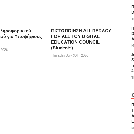
Π
D
T
Π
Πληροφοριακού
ΠΙΣΤΟΠΟΙΗΣΗ AI LITERACY
D
ού για Υποψήφιους
FOR ALL ΤΟΥ DIGITAL
A
EDUCATION COUNCIL
M
(Students)
, 2026
Δ
Thursday July 30th, 2026
δ
τ
2
T
C
Τ
Α
M