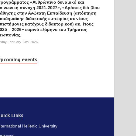
ρογράμματος «Ανθρώπινο δυναμικό και
οινωνική συνοχή 2021-2027», «Δράσεις διά βίου
άθησης στην Ανώτατη Εκπαίδευση (απόκτηση
καδημαϊκής διδακτικής εμπειρίας σε νέους
πιστήμονες κατόχους διδακτορικού) ακ. έτους
025 – 2026» εαρινό εξάμηνο του Τμήματος
εωπονίας.
riday February 13th, 2026
pcoming events
uick Links
nternational Hellenic University
niportal