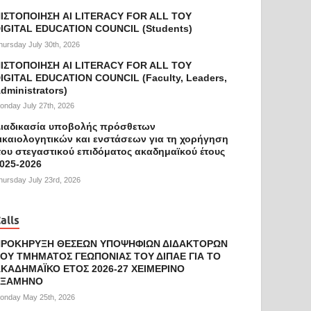
ΙΣΤΟΠΟΙΗΣΗ AI LITERACY FOR ALL ΤΟΥ
IGITAL EDUCATION COUNCIL (Students)
hursday July 30th, 2026
ΙΣΤΟΠΟΙΗΣΗ AI LITERACY FOR ALL ΤΟΥ
IGITAL EDUCATION COUNCIL (Faculty, Leaders,
dministrators)
onday July 27th, 2026
ιαδικασία υποβολής πρόσθετων
ικαιολογητικών και ενστάσεων για τη χορήγηση
ου στεγαστικού επιδόματος ακαδημαϊκού έτους
025-2026
hursday July 23rd, 2026
alls
ΠΡΟΚΗΡΥΞΗ ΘΕΣΕΩΝ ΥΠΟΨΗΦΙΩΝ ΔΙΔΑΚΤΟΡΩΝ
ΟΥ ΤΜΗΜΑΤΟΣ ΓΕΩΠΟΝΙΑΣ ΤΟΥ ΔΙΠΑΕ ΓΙΑ ΤΟ
ΚΑΔΗΜΑΪΚΟ ΕΤΟΣ 2026-27 ΧΕΙΜΕΡΙΝΟ
ΕΞΑΜΗΝΟ
onday May 25th, 2026