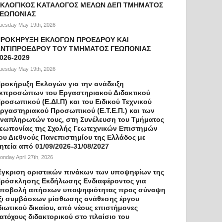
ΚΛΟΓΙΚΟΣ ΚΑΤΑΛΟΓΟΣ ΜΕΛΩΝ ΔΕΠ ΤΜΗΜΑΤΟΣ
ΓΕΩΠΟΝΙΑΣ
uesday May 19th, 2026
ΠΡΟΚΗΡΥΞΗ ΕΚΛΟΓΩΝ ΠΡΟΕΔΡΟΥ ΚΑΙ
ΝΤΙΠΡΟΕΔΡΟΥ ΤΟΥ ΤΜΗΜΑΤΟΣ ΓΕΩΠΟΝΙΑΣ
026-2029
uesday May 19th, 2026
ροκήρυξη Εκλογών για την ανάδειξη
κπροσώπων του Εργαστηριακού Διδακτικού
ροσωπικού (Ε.ΔΙ.Π) και του Ειδικού Τεχνικού
ργαστηριακού Προσωπικού (Ε.Τ.Ε.Π.) και των
ναπληρωτών τους, στη Συνέλευση του Τμήματος
εωπονίας της Σχολής Γεωτεχνικών Επιστημών
ου Διεθνούς Πανεπιστημίου της Ελλάδος με
ητεία από 01/09/2026-31/08/2027
onday April 27th, 2026
γκριση οριστικών πινάκων των υποψηφίων της
ρόσκλησης Εκδήλωσης Ενδιαφέροντος για
ποβολή αιτήσεων υποψηφιότητας προς σύναψη
ξι συμβάσεων μίσθωσης ανάθεσης έργου
διωτικού δικαίου, από νέους επιστήμονες
ατόχους διδακτορικού στο πλαίσιο του