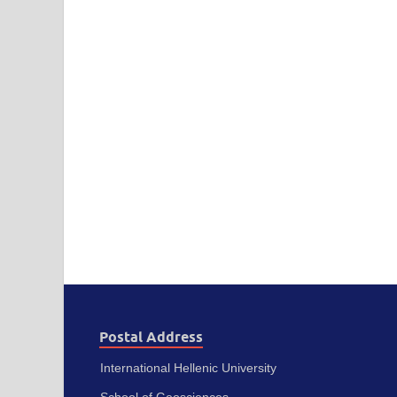
Postal Address
International Hellenic University
School of Geosciences