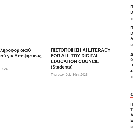
Π
D
T
Π
D
A
M
Πληροφοριακού
ΠΙΣΤΟΠΟΙΗΣΗ AI LITERACY
Δ
ού για Υποψήφιους
FOR ALL ΤΟΥ DIGITAL
δ
EDUCATION COUNCIL
τ
(Students)
, 2026
2
Thursday July 30th, 2026
T
C
Τ
Α
M