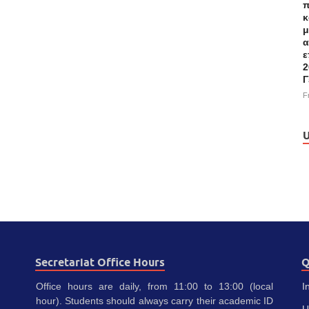
π
κ
μ
α
ε
2
Γ
F
U
Secretariat Office Hours
Q
Office hours are daily, from 11:00 to 13:00 (local
I
hour). Students should always carry their academic ID
U