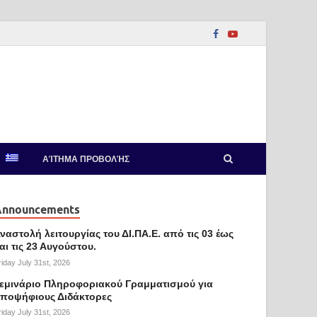
ΑΊΤΗΜΑ ΠΡΟΒΟΛΉΣ
Announcements
ναστολή λειτουργίας του ΔΙ.ΠΑ.Ε. από τις 03 έως
αι τις 23 Αυγούστου.
riday July 31st, 2026
εμινάριο Πληροφοριακού Γραμματισμού για
ποψήφιους Διδάκτορες
riday July 31st, 2026