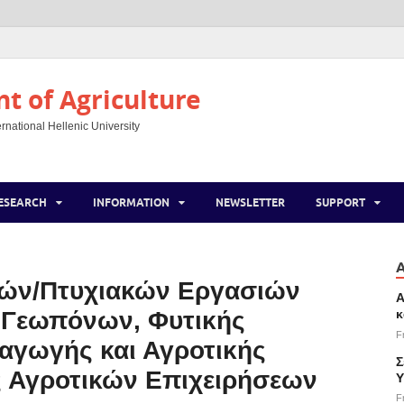
 of Agriculture
rnational Hellenic University
ESEARCH
INFORMATION
NEWSLETTER
SUPPORT
ών/Πτυχιακών Εργασιών
Α
κ
Γεωπόνων, Φυτικής
F
αγωγής και Αγροτικής
Σ
ς Αγροτικών Επιχειρήσεων
Υ
F