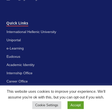
Quick Links
International Hellenic University
Uniportal
e-Learning
Eudoxus
Academic Identity
Internship Office
Career Office
This website uses cookies to improve your experience. We'll
assume you're ok with this, but you can opt-out if you wish.
Cookie Settings
Accept
Πνευματικά δικαιώματα © 2023 - Διεθνές Πανεπιστήμιο της Ελλάδος