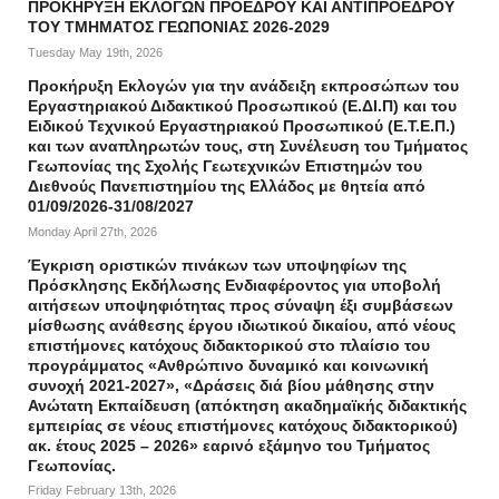
ΠΡΟΚΗΡΥΞΗ ΕΚΛΟΓΩΝ ΠΡΟΕΔΡΟΥ ΚΑΙ ΑΝΤΙΠΡΟΕΔΡΟΥ
ΤΟΥ ΤΜΗΜΑΤΟΣ ΓΕΩΠΟΝΙΑΣ 2026-2029
Tuesday May 19th, 2026
Προκήρυξη Εκλογών για την ανάδειξη εκπροσώπων του
Εργαστηριακού Διδακτικού Προσωπικού (Ε.ΔΙ.Π) και του
Ειδικού Τεχνικού Εργαστηριακού Προσωπικού (Ε.Τ.Ε.Π.)
και των αναπληρωτών τους, στη Συνέλευση του Τμήματος
Γεωπονίας της Σχολής Γεωτεχνικών Επιστημών του
Διεθνούς Πανεπιστημίου της Ελλάδος με θητεία από
01/09/2026-31/08/2027
Monday April 27th, 2026
Έγκριση οριστικών πινάκων των υποψηφίων της
Πρόσκλησης Εκδήλωσης Ενδιαφέροντος για υποβολή
αιτήσεων υποψηφιότητας προς σύναψη έξι συμβάσεων
μίσθωσης ανάθεσης έργου ιδιωτικού δικαίου, από νέους
επιστήμονες κατόχους διδακτορικού στο πλαίσιο του
προγράμματος «Ανθρώπινο δυναμικό και κοινωνική
συνοχή 2021-2027», «Δράσεις διά βίου μάθησης στην
Ανώτατη Εκπαίδευση (απόκτηση ακαδημαϊκής διδακτικής
εμπειρίας σε νέους επιστήμονες κατόχους διδακτορικού)
ακ. έτους 2025 – 2026» εαρινό εξάμηνο του Τμήματος
Γεωπονίας.
Friday February 13th, 2026