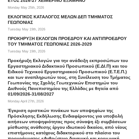
ΕΤΟΣ 2026-27 ΧΕΙΜΕΡΙΝΟ ΕΞΑΜΗΝΟ
Monday May 25th, 2026
ΕΚΛΟΓΙΚΟΣ ΚΑΤΑΛΟΓΟΣ ΜΕΛΩΝ ΔΕΠ ΤΜΗΜΑΤΟΣ
ΓΕΩΠΟΝΙΑΣ
Tuesday May 19th, 2026
ΠΡΟΚΗΡΥΞΗ ΕΚΛΟΓΩΝ ΠΡΟΕΔΡΟΥ ΚΑΙ ΑΝΤΙΠΡΟΕΔΡΟΥ
ΤΟΥ ΤΜΗΜΑΤΟΣ ΓΕΩΠΟΝΙΑΣ 2026-2029
Tuesday May 19th, 2026
Προκήρυξη Εκλογών για την ανάδειξη εκπροσώπων του
Εργαστηριακού Διδακτικού Προσωπικού (Ε.ΔΙ.Π) και του
Ειδικού Τεχνικού Εργαστηριακού Προσωπικού (Ε.Τ.Ε.Π.)
και των αναπληρωτών τους, στη Συνέλευση του Τμήματος
Γεωπονίας της Σχολής Γεωτεχνικών Επιστημών του
Διεθνούς Πανεπιστημίου της Ελλάδος με θητεία από
01/09/2026-31/08/2027
Monday April 27th, 2026
Έγκριση οριστικών πινάκων των υποψηφίων της
Πρόσκλησης Εκδήλωσης Ενδιαφέροντος για υποβολή
αιτήσεων υποψηφιότητας προς σύναψη έξι συμβάσεων
μίσθωσης ανάθεσης έργου ιδιωτικού δικαίου, από νέους
επιστήμονες κατόχους διδακτορικού στο πλαίσιο του
προγράμματος «Ανθρώπινο δυναμικό και κοινωνική