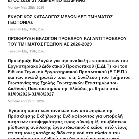
ΕΤΟΣ 2026-27 ΧΕΙΜΕΡΙΝΟ ΕΞΑΜΗΝΟ
Monday May 25th, 2026
ΕΚΛΟΓΙΚΟΣ ΚΑΤΑΛΟΓΟΣ ΜΕΛΩΝ ΔΕΠ ΤΜΗΜΑΤΟΣ
ΓΕΩΠΟΝΙΑΣ
Tuesday May 19th, 2026
ΠΡΟΚΗΡΥΞΗ ΕΚΛΟΓΩΝ ΠΡΟΕΔΡΟΥ ΚΑΙ ΑΝΤΙΠΡΟΕΔΡΟΥ
ΤΟΥ ΤΜΗΜΑΤΟΣ ΓΕΩΠΟΝΙΑΣ 2026-2029
Tuesday May 19th, 2026
Προκήρυξη Εκλογών για την ανάδειξη εκπροσώπων του
Εργαστηριακού Διδακτικού Προσωπικού (Ε.ΔΙ.Π) και του
Ειδικού Τεχνικού Εργαστηριακού Προσωπικού (Ε.Τ.Ε.Π.)
και των αναπληρωτών τους, στη Συνέλευση του Τμήματος
Γεωπονίας της Σχολής Γεωτεχνικών Επιστημών του
Διεθνούς Πανεπιστημίου της Ελλάδος με θητεία από
01/09/2026-31/08/2027
Monday April 27th, 2026
Έγκριση οριστικών πινάκων των υποψηφίων της
Πρόσκλησης Εκδήλωσης Ενδιαφέροντος για υποβολή
αιτήσεων υποψηφιότητας προς σύναψη έξι συμβάσεων
μίσθωσης ανάθεσης έργου ιδιωτικού δικαίου, από νέους
επιστήμονες κατόχους διδακτορικού στο πλαίσιο του
προγράμματος «Ανθρώπινο δυναμικό και κοινωνική