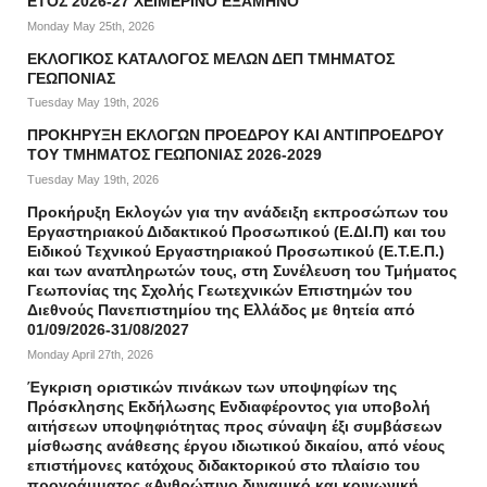
ΕΤΟΣ 2026-27 ΧΕΙΜΕΡΙΝΟ ΕΞΑΜΗΝΟ
Monday May 25th, 2026
ΕΚΛΟΓΙΚΟΣ ΚΑΤΑΛΟΓΟΣ ΜΕΛΩΝ ΔΕΠ ΤΜΗΜΑΤΟΣ
ΓΕΩΠΟΝΙΑΣ
Tuesday May 19th, 2026
ΠΡΟΚΗΡΥΞΗ ΕΚΛΟΓΩΝ ΠΡΟΕΔΡΟΥ ΚΑΙ ΑΝΤΙΠΡΟΕΔΡΟΥ
ΤΟΥ ΤΜΗΜΑΤΟΣ ΓΕΩΠΟΝΙΑΣ 2026-2029
Tuesday May 19th, 2026
Προκήρυξη Εκλογών για την ανάδειξη εκπροσώπων του
Εργαστηριακού Διδακτικού Προσωπικού (Ε.ΔΙ.Π) και του
Ειδικού Τεχνικού Εργαστηριακού Προσωπικού (Ε.Τ.Ε.Π.)
και των αναπληρωτών τους, στη Συνέλευση του Τμήματος
Γεωπονίας της Σχολής Γεωτεχνικών Επιστημών του
Διεθνούς Πανεπιστημίου της Ελλάδος με θητεία από
01/09/2026-31/08/2027
Monday April 27th, 2026
Έγκριση οριστικών πινάκων των υποψηφίων της
Πρόσκλησης Εκδήλωσης Ενδιαφέροντος για υποβολή
αιτήσεων υποψηφιότητας προς σύναψη έξι συμβάσεων
μίσθωσης ανάθεσης έργου ιδιωτικού δικαίου, από νέους
επιστήμονες κατόχους διδακτορικού στο πλαίσιο του
προγράμματος «Ανθρώπινο δυναμικό και κοινωνική