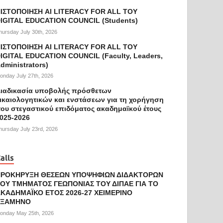
ΙΣΤΟΠΟΙΗΣΗ AI LITERACY FOR ALL ΤΟΥ
IGITAL EDUCATION COUNCIL (Students)
hursday July 30th, 2026
ΙΣΤΟΠΟΙΗΣΗ AI LITERACY FOR ALL ΤΟΥ
IGITAL EDUCATION COUNCIL (Faculty, Leaders,
dministrators)
onday July 27th, 2026
ιαδικασία υποβολής πρόσθετων
ικαιολογητικών και ενστάσεων για τη χορήγηση
ου στεγαστικού επιδόματος ακαδημαϊκού έτους
025-2026
hursday July 23rd, 2026
alls
ΠΡΟΚΗΡΥΞΗ ΘΕΣΕΩΝ ΥΠΟΨΗΦΙΩΝ ΔΙΔΑΚΤΟΡΩΝ
ΟΥ ΤΜΗΜΑΤΟΣ ΓΕΩΠΟΝΙΑΣ ΤΟΥ ΔΙΠΑΕ ΓΙΑ ΤΟ
ΚΑΔΗΜΑΪΚΟ ΕΤΟΣ 2026-27 ΧΕΙΜΕΡΙΝΟ
ΕΞΑΜΗΝΟ
onday May 25th, 2026