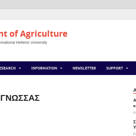
 of Agriculture
rnational Hellenic University
ESEARCH
INFORMATION
NEWSLETTER
SUPPORT
 ΓΝΩΣΣΑΣ
Α
κ
F
Σ
Υ
F