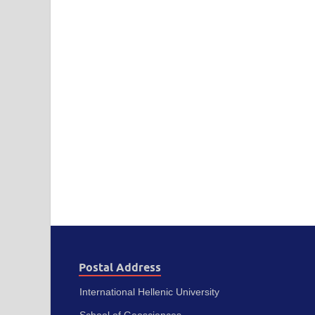
Postal Address
International Hellenic University
School of Geosciences