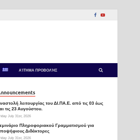
ΑΊΤΗΜΑ ΠΡΟΒΟΛΉΣ
Announcements
ναστολή λειτουργίας του ΔΙ.ΠΑ.Ε. από τις 03 έως
αι τις 23 Αυγούστου.
riday July 31st, 2026
εμινάριο Πληροφοριακού Γραμματισμού για
ποψήφιους Διδάκτορες
riday July 31st, 2026