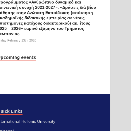
ρογράμματος «Ανθρώπινο δυναμικό και
οινωνική συνοχή 2021-2027», «Δράσεις διά βίου
άθησης στην Ανώτατη Εκπαίδευση (απόκτηση
καδημαϊκής διδακτικής εμπειρίας σε νέους
πιστήμονες κατόχους διδακτορικού) ακ. έτους
025 – 2026» εαρινό εξάμηνο του Τμήματος
εωπονίας.
riday February 13th, 2026
pcoming events
uick Links
nternational Hellenic University
niportal