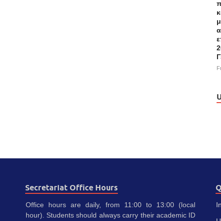
π
κ
μ
α
ε
2
Γ
F
U
Secretariat Office Hours
Q
Office hours are daily, from 11:00 to 13:00 (local
I
hour). Students should always carry their academic ID
U