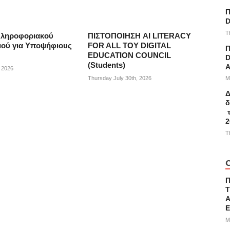
Π
D
T
Πληροφοριακού
ΠΙΣΤΟΠΟΙΗΣΗ AI LITERACY
ού για Υποψήφιους
FOR ALL ΤΟΥ DIGITAL
Π
EDUCATION COUNCIL
D
(Students)
A
, 2026
M
Thursday July 30th, 2026
Δ
δ
τ
2
T
C
Τ
Α
M