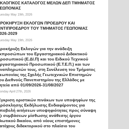
ΚΛΟΓΙΚΟΣ ΚΑΤΑΛΟΓΟΣ ΜΕΛΩΝ ΔΕΠ ΤΜΗΜΑΤΟΣ
ΓΕΩΠΟΝΙΑΣ
uesday May 19th, 2026
ΠΡΟΚΗΡΥΞΗ ΕΚΛΟΓΩΝ ΠΡΟΕΔΡΟΥ ΚΑΙ
ΝΤΙΠΡΟΕΔΡΟΥ ΤΟΥ ΤΜΗΜΑΤΟΣ ΓΕΩΠΟΝΙΑΣ
026-2029
uesday May 19th, 2026
ροκήρυξη Εκλογών για την ανάδειξη
κπροσώπων του Εργαστηριακού Διδακτικού
ροσωπικού (Ε.ΔΙ.Π) και του Ειδικού Τεχνικού
ργαστηριακού Προσωπικού (Ε.Τ.Ε.Π.) και των
ναπληρωτών τους, στη Συνέλευση του Τμήματος
εωπονίας της Σχολής Γεωτεχνικών Επιστημών
ου Διεθνούς Πανεπιστημίου της Ελλάδος με
ητεία από 01/09/2026-31/08/2027
onday April 27th, 2026
γκριση οριστικών πινάκων των υποψηφίων της
ρόσκλησης Εκδήλωσης Ενδιαφέροντος για
ποβολή αιτήσεων υποψηφιότητας προς σύναψη
ξι συμβάσεων μίσθωσης ανάθεσης έργου
διωτικού δικαίου, από νέους επιστήμονες
ατόχους διδακτορικού στο πλαίσιο του