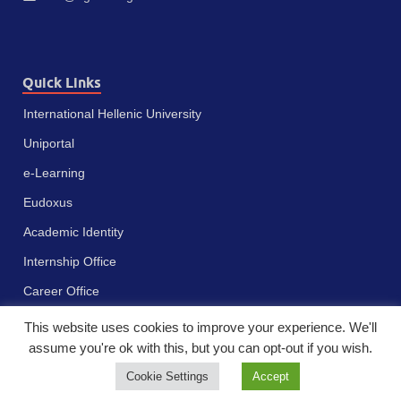
Quick Links
International Hellenic University
Uniportal
e-Learning
Eudoxus
Academic Identity
Internship Office
Career Office
This website uses cookies to improve your experience. We'll
assume you're ok with this, but you can opt-out if you wish.
Cookie Settings
Accept
Πνευματικά δικαιώματα © 2023 - Διεθνές Πανεπιστήμιο της Ελλάδος