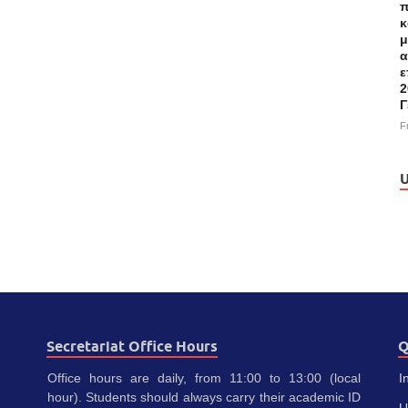
π
κ
μ
α
ε
2
Γ
F
U
Secretariat Office Hours
Q
Office hours are daily, from 11:00 to 13:00 (local
I
hour). Students should always carry their academic ID
U