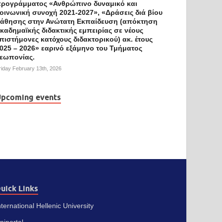
ρογράμματος «Ανθρώπινο δυναμικό και
οινωνική συνοχή 2021-2027», «Δράσεις διά βίου
άθησης στην Ανώτατη Εκπαίδευση (απόκτηση
καδημαϊκής διδακτικής εμπειρίας σε νέους
πιστήμονες κατόχους διδακτορικού) ακ. έτους
025 – 2026» εαρινό εξάμηνο του Τμήματος
εωπονίας.
riday February 13th, 2026
pcoming events
uick Links
nternational Hellenic University
niportal