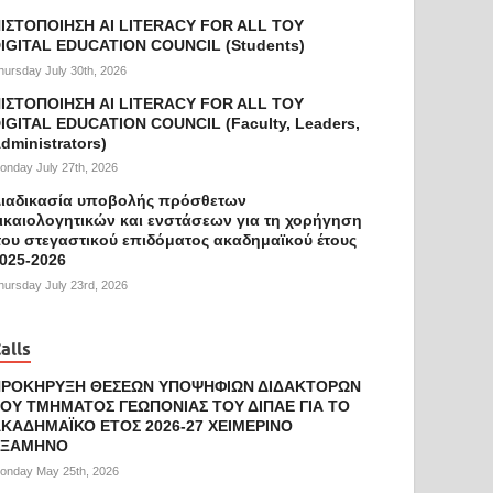
ΙΣΤΟΠΟΙΗΣΗ AI LITERACY FOR ALL ΤΟΥ
IGITAL EDUCATION COUNCIL (Students)
hursday July 30th, 2026
ΙΣΤΟΠΟΙΗΣΗ AI LITERACY FOR ALL ΤΟΥ
IGITAL EDUCATION COUNCIL (Faculty, Leaders,
dministrators)
onday July 27th, 2026
ιαδικασία υποβολής πρόσθετων
ικαιολογητικών και ενστάσεων για τη χορήγηση
ου στεγαστικού επιδόματος ακαδημαϊκού έτους
025-2026
hursday July 23rd, 2026
alls
ΠΡΟΚΗΡΥΞΗ ΘΕΣΕΩΝ ΥΠΟΨΗΦΙΩΝ ΔΙΔΑΚΤΟΡΩΝ
ΟΥ ΤΜΗΜΑΤΟΣ ΓΕΩΠΟΝΙΑΣ ΤΟΥ ΔΙΠΑΕ ΓΙΑ ΤΟ
ΚΑΔΗΜΑΪΚΟ ΕΤΟΣ 2026-27 ΧΕΙΜΕΡΙΝΟ
ΕΞΑΜΗΝΟ
onday May 25th, 2026