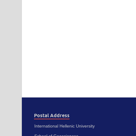
Postal Address
International Hellenic University
School of Geosciences