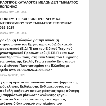
ΚΛΟΓΙΚΟΣ ΚΑΤΑΛΟΓΟΣ ΜΕΛΩΝ ΔΕΠ ΤΜΗΜΑΤΟΣ
ΓΕΩΠΟΝΙΑΣ
uesday May 19th, 2026
ΠΡΟΚΗΡΥΞΗ ΕΚΛΟΓΩΝ ΠΡΟΕΔΡΟΥ ΚΑΙ
ΝΤΙΠΡΟΕΔΡΟΥ ΤΟΥ ΤΜΗΜΑΤΟΣ ΓΕΩΠΟΝΙΑΣ
026-2029
uesday May 19th, 2026
ροκήρυξη Εκλογών για την ανάδειξη
κπροσώπων του Εργαστηριακού Διδακτικού
ροσωπικού (Ε.ΔΙ.Π) και του Ειδικού Τεχνικού
ργαστηριακού Προσωπικού (Ε.Τ.Ε.Π.) και των
ναπληρωτών τους, στη Συνέλευση του Τμήματος
εωπονίας της Σχολής Γεωτεχνικών Επιστημών
ου Διεθνούς Πανεπιστημίου της Ελλάδος με
ητεία από 01/09/2026-31/08/2027
onday April 27th, 2026
γκριση οριστικών πινάκων των υποψηφίων της
ρόσκλησης Εκδήλωσης Ενδιαφέροντος για
ποβολή αιτήσεων υποψηφιότητας προς σύναψη
ξι συμβάσεων μίσθωσης ανάθεσης έργου
διωτικού δικαίου, από νέους επιστήμονες
ατόχους διδακτορικού στο πλαίσιο του