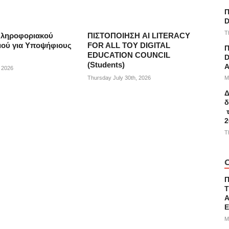
Π
D
T
Πληροφοριακού
ΠΙΣΤΟΠΟΙΗΣΗ AI LITERACY
ού για Υποψήφιους
FOR ALL ΤΟΥ DIGITAL
Π
EDUCATION COUNCIL
D
(Students)
A
, 2026
M
Thursday July 30th, 2026
Δ
δ
τ
2
T
C
Τ
Α
M