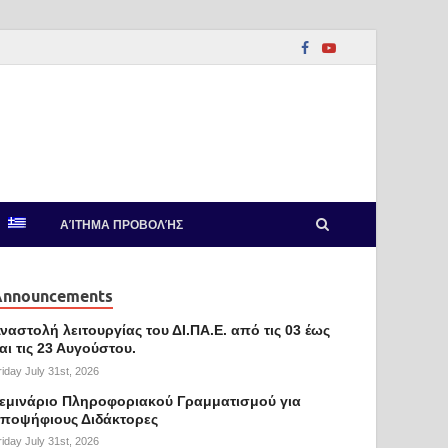
ΑΊΤΗΜΑ ΠΡΟΒΟΛΉΣ
Announcements
ναστολή λειτουργίας του ΔΙ.ΠΑ.Ε. από τις 03 έως
αι τις 23 Αυγούστου.
riday July 31st, 2026
εμινάριο Πληροφοριακού Γραμματισμού για
ποψήφιους Διδάκτορες
riday July 31st, 2026